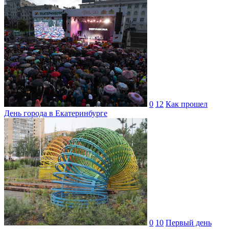
0
12
Как прошел
День города в Екатеринбурге
0
10
Первый день