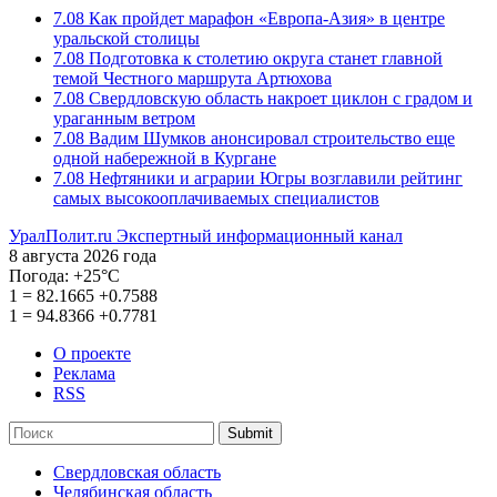
7.08
Как пройдет марафон «Европа-Азия» в центре
уральской столицы
7.08
Подготовка к столетию округа станет главной
темой Честного маршрута Артюхова
7.08
Свердловскую область накроет циклон с градом и
ураганным ветром
7.08
Вадим Шумков анонсировал строительство еще
одной набережной в Кургане
7.08
Нефтяники и аграрии Югры возглавили рейтинг
самых высокооплачиваемых специалистов
УралПолит.ru
Экспертный информационный канал
8 августа 2026 года
Погода:
+25°С
1
=
82.1665
+0.7588
1
=
94.8366
+0.7781
О проекте
Реклама
RSS
Submit
Свердловская область
Челябинская область