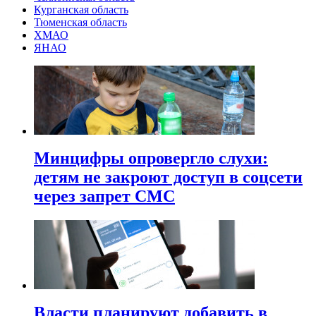
Курганская область
Тюменская область
ХМАО
ЯНАО
Минцифры опровергло слухи:
детям не закроют доступ в соцсети
через запрет СМС
Власти планируют добавить в