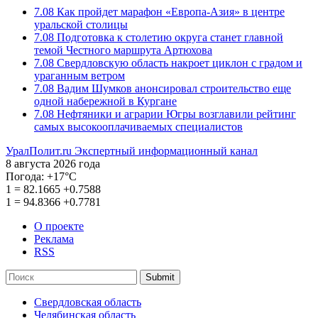
7.08
Как пройдет марафон «Европа-Азия» в центре
уральской столицы
7.08
Подготовка к столетию округа станет главной
темой Честного маршрута Артюхова
7.08
Свердловскую область накроет циклон с градом и
ураганным ветром
7.08
Вадим Шумков анонсировал строительство еще
одной набережной в Кургане
7.08
Нефтяники и аграрии Югры возглавили рейтинг
самых высокооплачиваемых специалистов
УралПолит.ru
Экспертный информационный канал
8 августа 2026 года
Погода:
+17°С
1
=
82.1665
+0.7588
1
=
94.8366
+0.7781
О проекте
Реклама
RSS
Submit
Свердловская область
Челябинская область