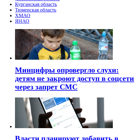
Курганская область
Тюменская область
ХМАО
ЯНАО
Минцифры опровергло слухи:
детям не закроют доступ в соцсети
через запрет СМС
Власти планируют добавить в