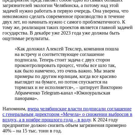
загрязнителей экологии Челябинска, а потому над этой
задачей нужно работать в первую очередь. Она уверена, что
невозможно сделать современное производство в течение
двух лет, но начинать нужно с самого проблематичного. К
тому же, реализация таких проектов является главной задачей
государства. В декабре уже 2023 года уже должны быть
ощутимые результаты.
«Как доложил Алексей Текслер, компания пошла
на встречу и соответствующее соглашение
подписала. Теперь стоит задача с двух сторон
проконтролировать процесс, чтобы все шло так,
как было намечено, это очень важно. Мы знаем
примеры по другим юрлицам, когда все красиво
выглядит на бумаге, но потом спускается на
тормозах и не исполняется», – цитирует Викторию
Абрамченко Telegram-канал «Южноуральская
панорама».
Напомним,
вчера челябинские власти подписали соглашение
с генеральным директором «Мечела» о снижении выбросов в
воздух, а в ноябре прошлого года – в воду
. К 2024 году
предприятие должно снизить объем загрязнения примерно
40% – на 15 тыс. тонн в год.