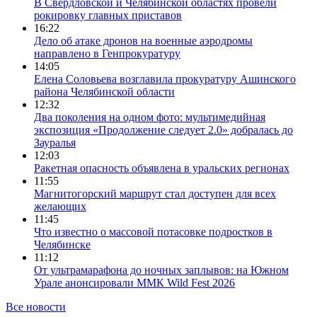
В Свердловской и Челябинской областях провели
рокировку главных приставов
16:22
Дело об атаке дронов на военные аэродромы
направлено в Генпрокуратуру
14:05
Елена Соловьева возглавила прокуратуру Ашинского
района Челябинской области
12:32
Два поколения на одном фото: мультимедийная
экспозиция «Продолжение следует 2.0» добралась до
Зауралья
12:03
Ракетная опасность объявлена в уральских регионах
11:55
Магнитогорский маршрут стал доступен для всех
желающих
11:45
Что известно о массовой потасовке подростков в
Челябинске
11:12
От ультрамарафона до ночных заплывов: на Южном
Урале анонсировали ММК Wild Fest 2026
Все новости