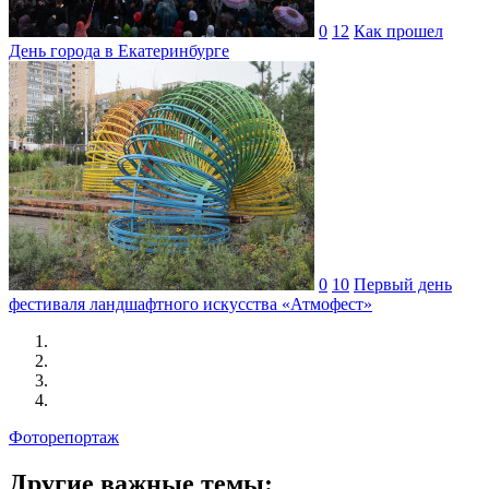
0
12
Как прошел
День города в Екатеринбурге
0
10
Первый день
фестиваля ландшафтного искусства «Атмофест»
Фоторепортаж
Другие важные темы: