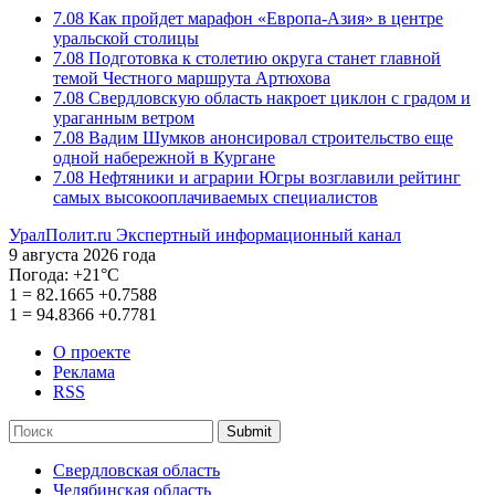
7.08
Как пройдет марафон «Европа-Азия» в центре
уральской столицы
7.08
Подготовка к столетию округа станет главной
темой Честного маршрута Артюхова
7.08
Свердловскую область накроет циклон с градом и
ураганным ветром
7.08
Вадим Шумков анонсировал строительство еще
одной набережной в Кургане
7.08
Нефтяники и аграрии Югры возглавили рейтинг
самых высокооплачиваемых специалистов
УралПолит.ru
Экспертный информационный канал
9 августа 2026 года
Погода:
+21°С
1
=
82.1665
+0.7588
1
=
94.8366
+0.7781
О проекте
Реклама
RSS
Submit
Свердловская область
Челябинская область