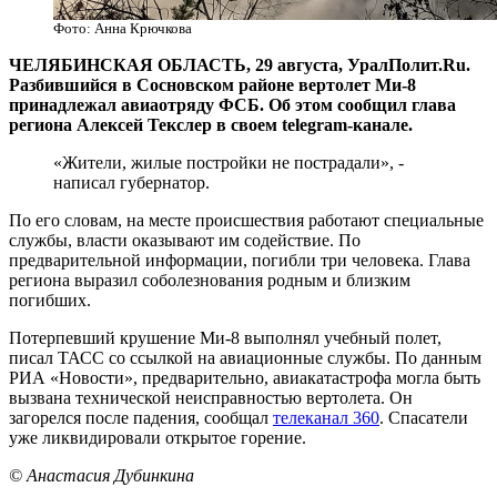
Фото: Анна Крючкова
​ЧЕЛЯБИНСКАЯ ОБЛАСТЬ, 29 августа, УралПолит.Ru.
Разбившийся в Сосновском районе вертолет Ми-8
принадлежал авиаотряду ФСБ. Об этом сообщил глава
региона Алексей Текслер в своем telegram-канале.
«Жители, жилые постройки не пострадали», -
написал губернатор.
По его словам, на месте происшествия работают специальные
службы, власти оказывают им содействие. По
предварительной информации, погибли три человека. Глава
региона выразил соболезнования родным и близким
погибших.
Потерпевший крушение Ми-8 выполнял учебный полет,
писал ТАСС со ссылкой на авиационные службы. По данным
РИА «Новости», предварительно, авиакатастрофа могла быть
вызвана технической неисправностью вертолета. Он
загорелся после падения, сообщал
телеканал 360
. Спасатели
уже ликвидировали открытое горение.
© Анастасия Дубинкина