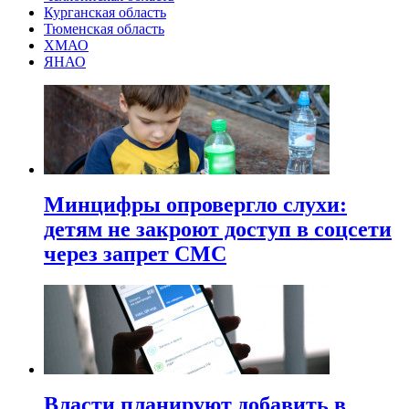
Курганская область
Тюменская область
ХМАО
ЯНАО
Минцифры опровергло слухи:
детям не закроют доступ в соцсети
через запрет СМС
Власти планируют добавить в