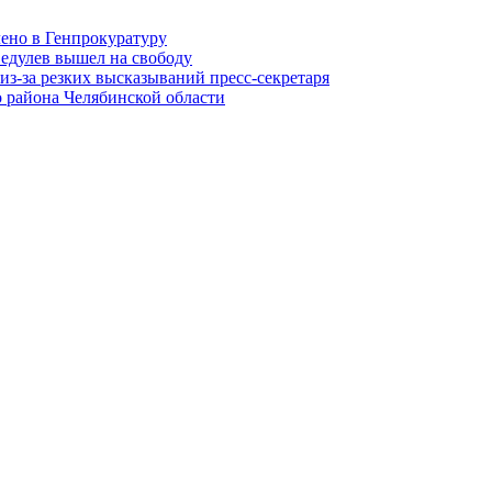
лено в Генпрокуратуру
едулев вышел на свободу
из-за резких высказываний пресс-секретаря
 района Челябинской области