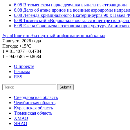
6.08
В тюменском парке девушка выпала из аттракциона
6.08
Дело об атаке дронов на военные аэродромы направ
6.08
Легенда криминального Екатеринбурга 90-х Павел Ф
6.08
Тюменский «Водоканал» оказался в центре скандала 
6.08
Елена Соловьева возглавила прокуратуру Ашинского
УралПолит.ru
Экспертный информационный канал
7 августа 2026 года
Погода:
+15°С
1
=
81.4077
+0.4784
1
=
94.0585
+0.8684
О проекте
Реклама
RSS
Submit
Свердловская область
Челябинская область
Курганская область
Тюменская область
ХМАО
ЯНАО