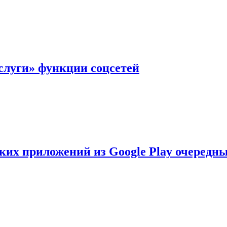
слуги» функции соцсетей
ских приложений из Google Play очеред