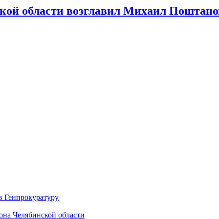
кой области возглавил Михаил Поштано
в Генпрокуратуру
она Челябинской области