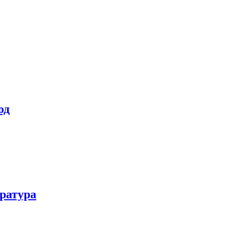
од
ратура