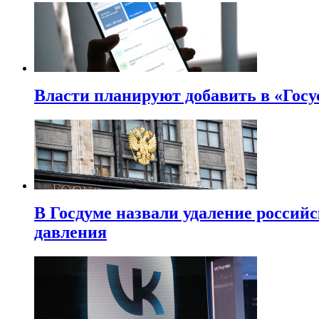
Власти планируют добавить в «Госу
В Госдуме назвали удаление россий
давления