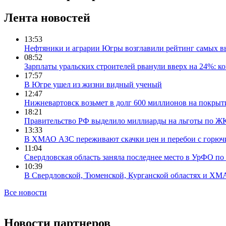
Лента новостей
13:53
Нефтяники и аграрии Югры возглавили рейтинг самых в
08:52
Зарплаты уральских строителей рванули вверх на 24%: ко
17:57
В Югре ушел из жизни видный ученый
12:47
Нижневартовск возьмет в долг 600 миллионов на покрыт
18:21
Правительство РФ выделило миллиарды на льготы по Ж
13:33
В ХМАО АЗС переживают скачки цен и перебои с горюч
11:04
Свердловская область заняла последнее место в УрФО по 
10:39
В Свердловской, Тюменской, Курганской областях и ХМА
Все новости
Новости партнеров