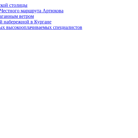
ской столицы
й Честного маршрута Артюхова
раганным ветром
й набережной в Кургане
мых высокооплачиваемых специалистов