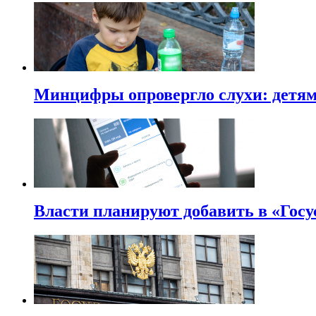
Минцифры опровергло слухи: детям 
Власти планируют добавить в «Госу