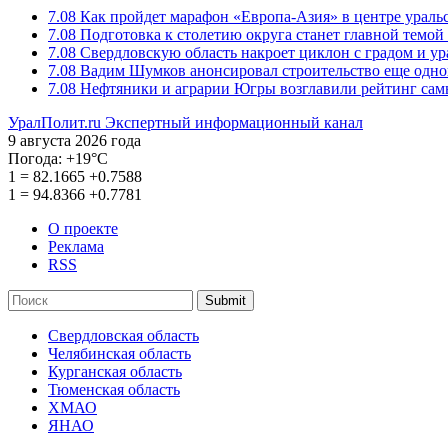
7.08
Как пройдет марафон «Европа-Азия» в центре ураль
7.08
Подготовка к столетию округа станет главной темо
7.08
Свердловскую область накроет циклон с градом и у
7.08
Вадим Шумков анонсировал строительство еще одно
7.08
Нефтяники и аграрии Югры возглавили рейтинг са
УралПолит.ru
Экспертный информационный канал
9 августа 2026 года
Погода:
+19°С
1
=
82.1665
+0.7588
1
=
94.8366
+0.7781
О проекте
Реклама
RSS
Submit
Свердловская область
Челябинская область
Курганская область
Тюменская область
ХМАО
ЯНАО