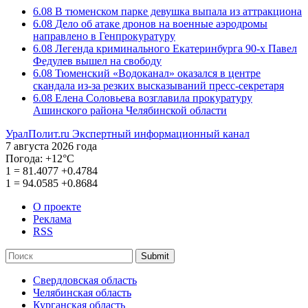
6.08
В тюменском парке девушка выпала из аттракциона
6.08
Дело об атаке дронов на военные аэродромы
направлено в Генпрокуратуру
6.08
Легенда криминального Екатеринбурга 90-х Павел
Федулев вышел на свободу
6.08
Тюменский «Водоканал» оказался в центре
скандала из-за резких высказываний пресс-секретаря
6.08
Елена Соловьева возглавила прокуратуру
Ашинского района Челябинской области
УралПолит.ru
Экспертный информационный канал
7 августа 2026 года
Погода:
+12°С
1
=
81.4077
+0.4784
1
=
94.0585
+0.8684
О проекте
Реклама
RSS
Submit
Свердловская область
Челябинская область
Курганская область