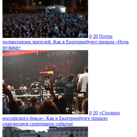
0
20
Почти
полмиллиона зрителей. Как в Екатеринбурге прошла «Ночь
музыки»
0
20
«Столица
российского бокса». Как в Екатеринбурге прошло
грандиозное спортивное событие