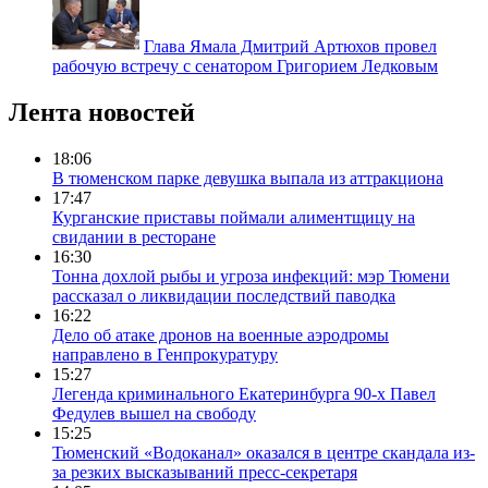
Глава Ямала Дмитрий Артюхов провел
рабочую встречу с сенатором Григорием Ледковым
Лента новостей
18:06
В тюменском парке девушка выпала из аттракциона
17:47
Курганские приставы поймали алиментщицу на
свидании в ресторане
16:30
Тонна дохлой рыбы и угроза инфекций: мэр Тюмени
рассказал о ликвидации последствий паводка
16:22
Дело об атаке дронов на военные аэродромы
направлено в Генпрокуратуру
15:27
Легенда криминального Екатеринбурга 90-х Павел
Федулев вышел на свободу
15:25
Тюменский «Водоканал» оказался в центре скандала из-
за резких высказываний пресс-секретаря