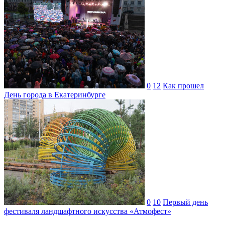
0
12
Как прошел
День города в Екатеринбурге
0
10
Первый день
фестиваля ландшафтного искусства «Атмофест»