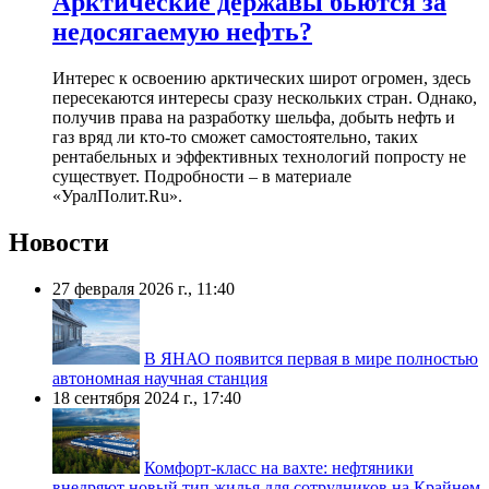
Арктические державы бьются за
недосягаемую нефть?
Интерес к освоению арктических широт огромен, здесь
пересекаются интересы сразу нескольких стран. Однако,
получив права на разработку шельфа, добыть нефть и
газ вряд ли кто-то сможет самостоятельно, таких
рентабельных и эффективных технологий попросту не
существует. Подробности – в материале
«УралПолит.Ru».
Новости
27 февраля 2026 г., 11:40
В ЯНАО появится первая в мире полностью
автономная научная станция
18 сентября 2024 г., 17:40
Комфорт-класс на вахте: нефтяники
внедряют новый тип жилья для сотрудников на Крайнем