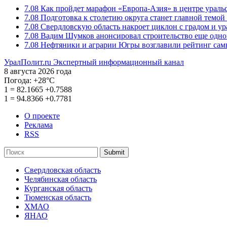
7.08
Как пройдет марафон «Европа-Азия» в центре ураль
7.08
Подготовка к столетию округа станет главной темо
7.08
Свердловскую область накроет циклон с градом и у
7.08
Вадим Шумков анонсировал строительство еще одно
7.08
Нефтяники и аграрии Югры возглавили рейтинг са
УралПолит.ru
Экспертный информационный канал
8 августа 2026 года
Погода:
+28°С
1
=
82.1665
+0.7588
1
=
94.8366
+0.7781
О проекте
Реклама
RSS
Submit
Свердловская область
Челябинская область
Курганская область
Тюменская область
ХМАО
ЯНАО