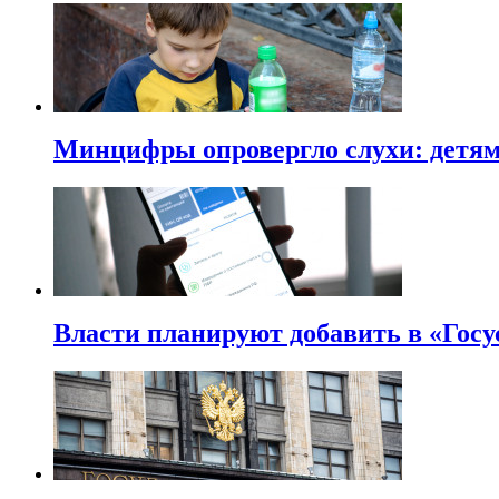
Минцифры опровергло слухи: детям 
Власти планируют добавить в «Госу