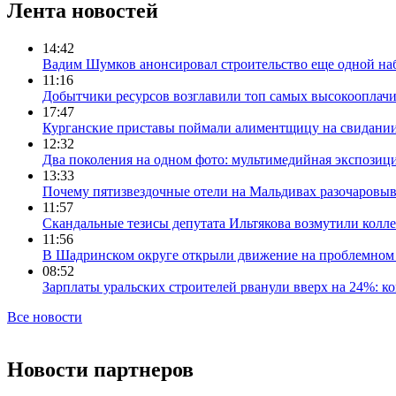
Лента новостей
14:42
Вадим Шумков анонсировал строительство еще одной на
11:16
Добытчики ресурсов возглавили топ самых высокооплач
17:47
Курганские приставы поймали алиментщицу на свидании
12:32
Два поколения на одном фото: мультимедийная экспозици
13:33
Почему пятизвездочные отели на Мальдивах разочаровы
11:57
Скандальные тезисы депутата Ильтякова возмутили колле
11:56
В Шадринском округе открыли движение на проблемном 
08:52
Зарплаты уральских строителей рванули вверх на 24%: ко
Все новости
Новости партнеров