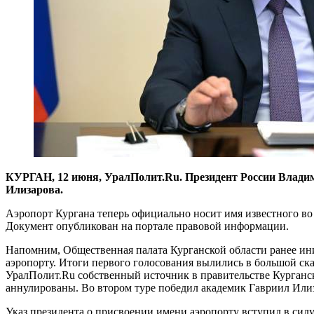
КУРГАН, 12 июня, УралПолит.Ru. Президент России Владими
Илизарова.
Аэропорт Кургана теперь официально носит имя известного во
Документ опубликован на портале правовой информации.
Напомним, Общественная палата Курганской области ранее ин
аэропорту. Итоги первого голосования вылились в большой ска
УралПолит.Ru собственный источник в правительстве Курганско
аннулированы. Во втором туре победил академик Гавриил Или
Указ президента о присвоении имени аэропорту вступил в силу