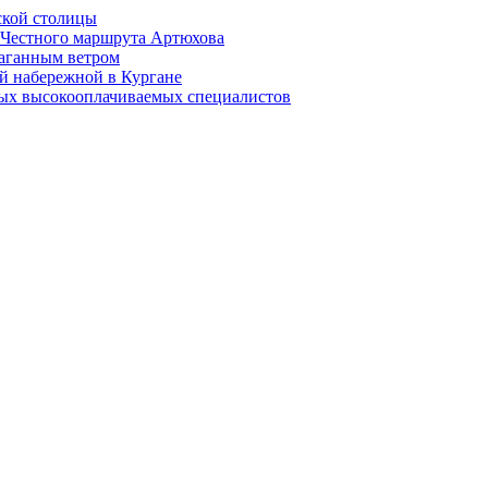
ской столицы
й Честного маршрута Артюхова
раганным ветром
й набережной в Кургане
мых высокооплачиваемых специалистов