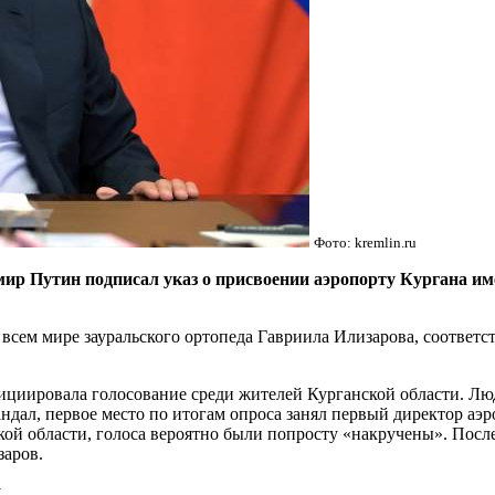
Фото: kremlin.ru
р Путин подписал указ о присвоении аэропорту Кургана име
 всем мире зауральского ортопеда Гавриила Илизарова, соотве
ициировала голосование среди жителей Курганской области. Лю
ндал, первое место по итогам опроса занял первый директор аэ
й области, голоса вероятно были попросту «накручены». После 
заров.
.