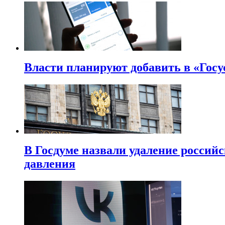
Власти планируют добавить в «Госу
В Госдуме назвали удаление россий
давления