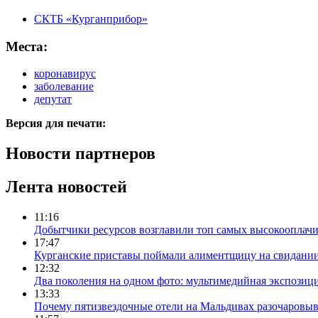
СКТБ «Курганприбор»
Места:
коронавирус
заболевание
депутат
Версия для печати:
Новости партнеров
Лента новостей
11:16
Добытчики ресурсов возглавили топ самых высокооплач
17:47
Курганские приставы поймали алиментщицу на свидании
12:32
Два поколения на одном фото: мультимедийная экспозици
13:33
Почему пятизвездочные отели на Мальдивах разочаровы