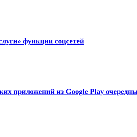
слуги» функции соцсетей
ских приложений из Google Play очеред