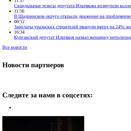
11:57
Скандальные тезисы депутата Ильтякова возмутили колле
11:56
В Шадринском округе открыли движение на проблемном 
08:52
Зарплаты уральских строителей рванули вверх на 24%: ко
16:34
Курганский депутат Ильтяков назвал женщину неполноце
Все новости
Новости партнеров
Следите за нами в соцсетях: