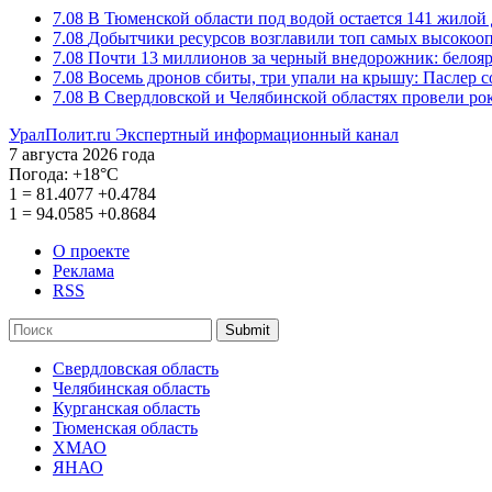
7.08
В Тюменской области под водой остается 141 жилой
7.08
Добытчики ресурсов возглавили топ самых высокоо
7.08
Почти 13 миллионов за черный внедорожник: белоя
7.08
Восемь дронов сбиты, три упали на крышу: Паслер 
7.08
В Свердловской и Челябинской областях провели ро
УралПолит.ru
Экспертный информационный канал
7 августа 2026 года
Погода:
+18°С
1
=
81.4077
+0.4784
1
=
94.0585
+0.8684
О проекте
Реклама
RSS
Submit
Свердловская область
Челябинская область
Курганская область
Тюменская область
ХМАО
ЯНАО