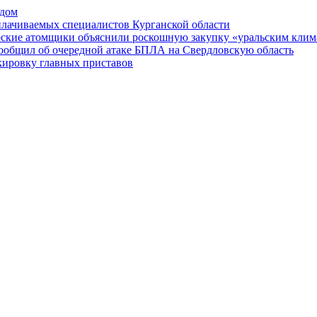
 дом
плачиваемых специалистов Курганской области
рские атомщики объяснили роскошную закупку «уральским кли
сообщил об очередной атаке БПЛА на Свердловскую область
кировку главных приставов