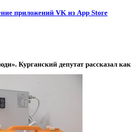
ение приложений VK из App Store
юди». Курганский депутат рассказал ка