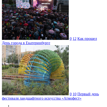
0
12
Как прошел
День города в Екатеринбурге
0
10
Первый день
фестиваля ландшафтного искусства «Атмофест»