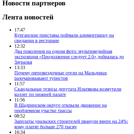
Новости партнеров
Лента новостей
17:47
Курганские приставы поймали алиментщицу на
свидании в ресторане
12:32
Два поколения на одном фото: мультимедийная
экспозиция «Продолжение следует 2.0» добралась до
Зауралья
13:33
Почему пятизвездочные отели на Мальдивах
разочаровывают туристов
11:57
Скандальные тезисы депутата Ильтякова возмутили
коллег по нижней палате
11:56
В Шадринском округе открыли движение на
проблемном участке трассы
08:52
Зарплаты уральских строителей рванули вверх на 24%:
кому платят больше 270 тысяч
16:34