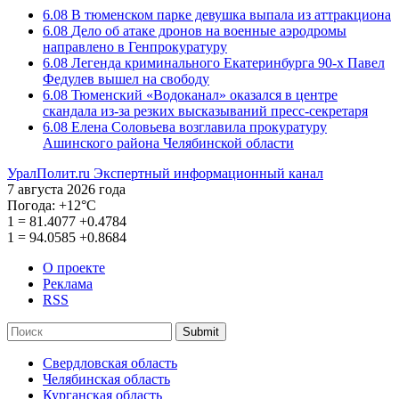
6.08
В тюменском парке девушка выпала из аттракциона
6.08
Дело об атаке дронов на военные аэродромы
направлено в Генпрокуратуру
6.08
Легенда криминального Екатеринбурга 90-х Павел
Федулев вышел на свободу
6.08
Тюменский «Водоканал» оказался в центре
скандала из-за резких высказываний пресс-секретаря
6.08
Елена Соловьева возглавила прокуратуру
Ашинского района Челябинской области
УралПолит.ru
Экспертный информационный канал
7 августа 2026 года
Погода:
+12°С
1
=
81.4077
+0.4784
1
=
94.0585
+0.8684
О проекте
Реклама
RSS
Submit
Свердловская область
Челябинская область
Курганская область