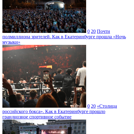
0
20
Почти
полмиллиона зрителей. Как в Екатеринбурге прошла «Ночь
музыки»
0
20
«Столица
российского бокса». Как в Екатеринбурге прошло
грандиозное спортивное событие