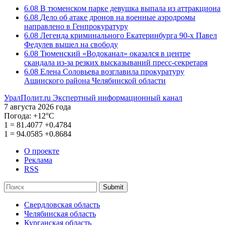
6.08
В тюменском парке девушка выпала из аттракциона
6.08
Дело об атаке дронов на военные аэродромы
направлено в Генпрокуратуру
6.08
Легенда криминального Екатеринбурга 90-х Павел
Федулев вышел на свободу
6.08
Тюменский «Водоканал» оказался в центре
скандала из-за резких высказываний пресс-секретаря
6.08
Елена Соловьева возглавила прокуратуру
Ашинского района Челябинской области
УралПолит.ru
Экспертный информационный канал
7 августа 2026 года
Погода:
+12°С
1
=
81.4077
+0.4784
1
=
94.0585
+0.8684
О проекте
Реклама
RSS
Submit
Свердловская область
Челябинская область
Курганская область