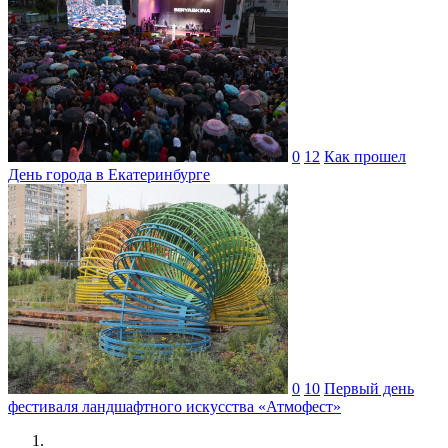
0
12
Как прошел
День города в Екатеринбурге
0
10
Первый день
фестиваля ландшафтного искусства «Атмофест»