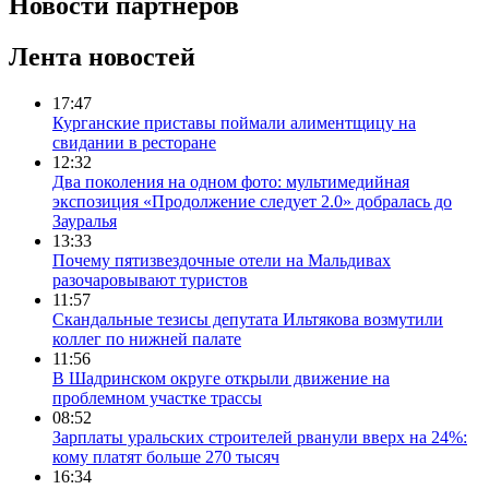
Новости партнеров
Лента новостей
17:47
Курганские приставы поймали алиментщицу на
свидании в ресторане
12:32
Два поколения на одном фото: мультимедийная
экспозиция «Продолжение следует 2.0» добралась до
Зауралья
13:33
Почему пятизвездочные отели на Мальдивах
разочаровывают туристов
11:57
Скандальные тезисы депутата Ильтякова возмутили
коллег по нижней палате
11:56
В Шадринском округе открыли движение на
проблемном участке трассы
08:52
Зарплаты уральских строителей рванули вверх на 24%:
кому платят больше 270 тысяч
16:34