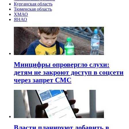
Курганская область
Тюменская область
ХМАО
ЯНАО
Минцифры опровергло слухи:
детям не закроют доступ в соцсети
через запрет СМС
Власти планируют добавить в