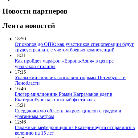
Новости партнеров
Лента новостей
18:50
От окопов до ОПК: как участников спецоперации будут
трудоустраивать с учетом боевых компетенций
18:31
Как пройдет марафон «Европа-Азия» в центре
уральской столицы
17:15
Уральский силовик возглавил тюрьмы Петербурга и
Ленобласти
16:46
Блогер-миллионник Роман Каграманов едет в
Екатеринбург на книжный фестиваль
15:21
Свердловскую область накроет циклон с градом и
ураганным ветром
12:46
Гаражный мефедронщик из Екатеринбурга отправился в
колонию на 15 лет