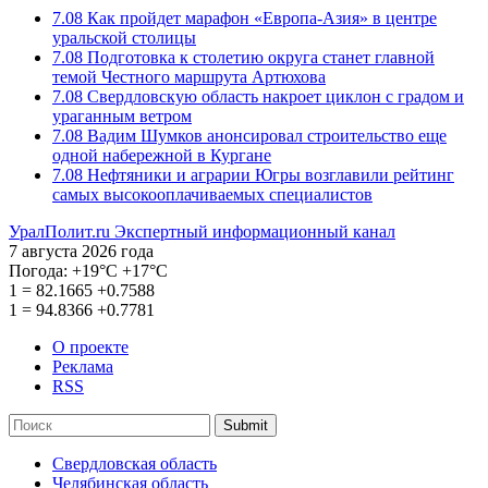
7.08
Как пройдет марафон «Европа-Азия» в центре
уральской столицы
7.08
Подготовка к столетию округа станет главной
темой Честного маршрута Артюхова
7.08
Свердловскую область накроет циклон с градом и
ураганным ветром
7.08
Вадим Шумков анонсировал строительство еще
одной набережной в Кургане
7.08
Нефтяники и аграрии Югры возглавили рейтинг
самых высокооплачиваемых специалистов
УралПолит.ru
Экспертный информационный канал
7 августа 2026 года
Погода:
+19°С
+17°С
1
=
82.1665
+0.7588
1
=
94.8366
+0.7781
О проекте
Реклама
RSS
Submit
Свердловская область
Челябинская область