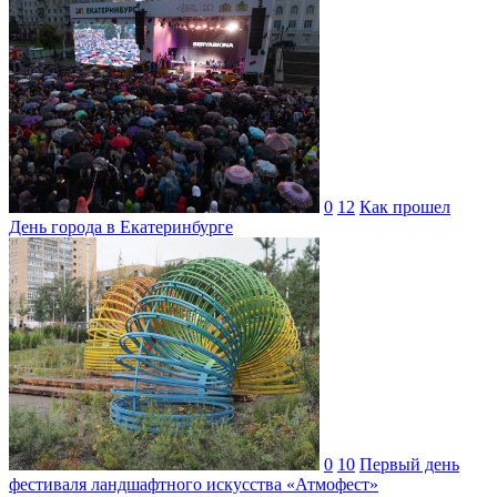
0
12
Как прошел
День города в Екатеринбурге
0
10
Первый день
фестиваля ландшафтного искусства «Атмофест»