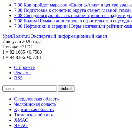
7.08
Как пройдет марафон «Европа-Азия» в центре ураль
7.08
Подготовка к столетию округа станет главной темо
7.08
Свердловскую область накроет циклон с градом и у
7.08
Вадим Шумков анонсировал строительство еще одно
7.08
Нефтяники и аграрии Югры возглавили рейтинг са
УралПолит.ru
Экспертный информационный канал
7 августа 2026 года
Погода:
+21°С
1
=
82.1665
+0.7588
1
=
94.8366
+0.7781
О проекте
Реклама
RSS
Submit
Свердловская область
Челябинская область
Курганская область
Тюменская область
ХМАО
ЯНАО