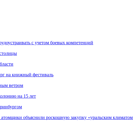
рудоустраивать с учетом боевых компетенций
 столицы
бласти
ург на книжный фестиваль
нным ветром
олонию на 15 лет
еринбургом
е атомщики объяснили роскошную закупку «уральским климатом