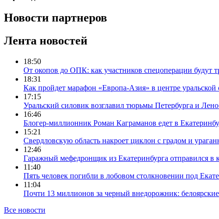
Новости партнеров
Лента новостей
18:50
От окопов до ОПК: как участников спецоперации будут т
18:31
Как пройдет марафон «Европа-Азия» в центре уральской
17:15
Уральский силовик возглавил тюрьмы Петербурга и Лено
16:46
Блогер-миллионник Роман Каграманов едет в Екатеринб
15:21
Свердловскую область накроет циклон с градом и урага
12:46
Гаражный мефедронщик из Екатеринбурга отправился в к
11:40
Пять человек погибли в лобовом столкновении под Екат
11:04
Почти 13 миллионов за черный внедорожник: белоярски
Все новости