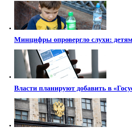
Минцифры опровергло слухи: детям 
Власти планируют добавить в «Госу