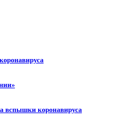
 коронавируса
инии»
-за вспышки коронавируса