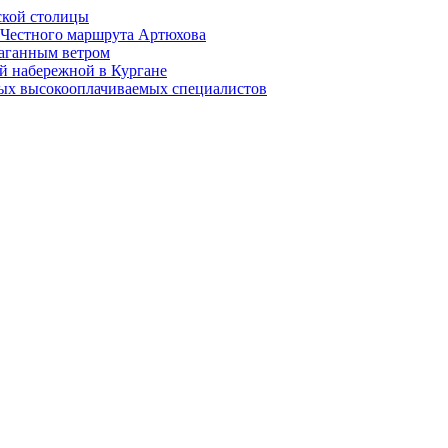
ской столицы
й Честного маршрута Артюхова
раганным ветром
й набережной в Кургане
мых высокооплачиваемых специалистов