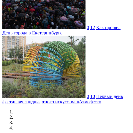
0
12
Как прошел
День города в Екатеринбурге
0
10
Первый день
фестиваля ландшафтного искусства «Атмофест»