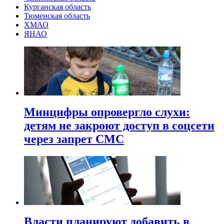
Курганская область
Тюменская область
ХМАО
ЯНАО
Минцифры опровергло слухи:
детям не закроют доступ в соцсети
через запрет СМС
Власти планируют добавить в