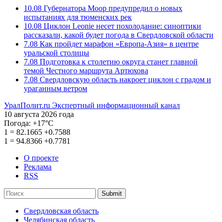
10.08
Губернатора Моор предупредил о новых
испытаниях для тюменских рек
10.08
Циклон Leonie несет похолодание: синоптики
рассказали, какой будет погода в Свердловской области
7.08
Как пройдет марафон «Европа-Азия» в центре
уральской столицы
7.08
Подготовка к столетию округа станет главной
темой Честного маршрута Артюхова
7.08
Свердловскую область накроет циклон с градом и
ураганным ветром
УралПолит.ru
Экспертный информационный канал
10 августа 2026 года
Погода:
+17°С
1
=
82.1665
+0.7588
1
=
94.8366
+0.7781
О проекте
Реклама
RSS
Submit
Свердловская область
Челябинская область