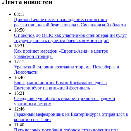
Лента новостей
08:11
Циклон Leonie несет похолодание: синоптики
рассказали, какой будет погода в Свердловской области
18:50
От окопов до ОПК: как участников спецоперации будут
трудоустраивать с учетом боевых компетенций
18:31
Как пройдет марафон «Европа-Азия» в центре
уральской столицы
17:15
Уральский силовик возглавил тюрьмы Петербурга и
Ленобласти
16:46
Блогер-миллионник Роман Каграманов едет в
Екатеринбург на книжный фестиваль
15:21
Свердловскую область накроет циклон с градом и
ураганным ветром
12:46
Гаражный мефедронщик из Екатеринбурга отправился в
колонию на 15 лет
11:40
Пять человек погибли в лобовом столкновении под