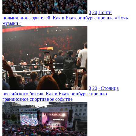
0
20
Почти
полмиллиона зрителей. Как в Екатеринбурге прошла «Ночь
музыки»
0
20
«Столица
российского бокса». Как в Екатеринбурге прошло
грандиозное спортивное событие