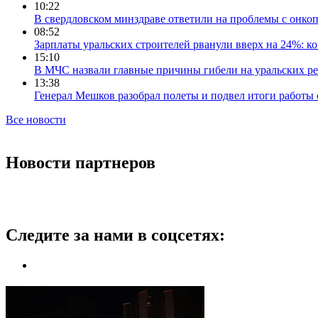
10:22
В свердловском минздраве ответили на проблемы с онко
08:52
Зарплаты уральских строителей рванули вверх на 24%: ко
15:10
В МЧС назвали главные причины гибели на уральских ре
13:38
Генерал Мешков разобрал полеты и подвел итоги работы 
Все новости
Новости партнеров
Следите за нами в соцсетях: