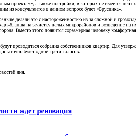
вым проектам», а также постройки, в которых не имеется цент
им из консультантов в данном вопросе будет «Брусника».
раньше делали это с настороженностью из-за сложной и громозд
 карт-бланша на зачистку целых микрорайонов и возведение на и
орода. Вместо этого появится соразмерная человеку комфортная
удут проводиться собрания собственников квартир. Для утвержд
остаточно будет одной трети голосов.
овостей дня.
ласти ждет реновация