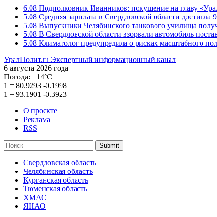
6.08
Подполковник Иванников: покушение на главу «Ура
5.08
Средняя зарплата в Свердловской области достигла 9
5.08
Выпускники Челябинского танкового училища полу
5.08
В Свердловской области взорвали автомобиль пост
5.08
Климатолог предупредила о рисках масштабного пол
УралПолит.ru
Экспертный информационный канал
6 августа 2026 года
Погода:
+14°С
1
=
80.9293
-0.1998
1
=
93.1901
-0.3923
О проекте
Реклама
RSS
Submit
Свердловская область
Челябинская область
Курганская область
Тюменская область
ХМАО
ЯНАО