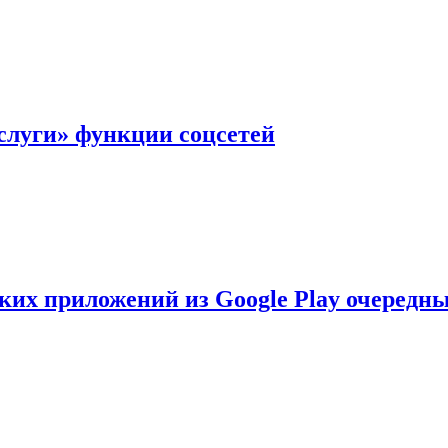
слуги» функции соцсетей
ских приложений из Google Play очеред