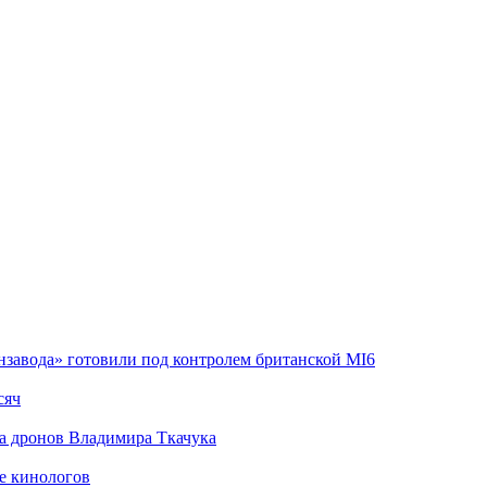
завода» готовили под контролем британской MI6
сяч
а дронов Владимира Ткачука
е кинологов