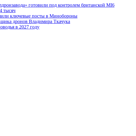
лдронзавода» готовили под контролем британской MI6
4 тысяч
чили ключевые посты в Минобороны
авщика дронов Владимира Ткачука
оводья в 2027 году