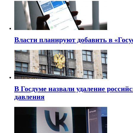
Власти планируют добавить в «Госу
В Госдуме назвали удаление россий
давления