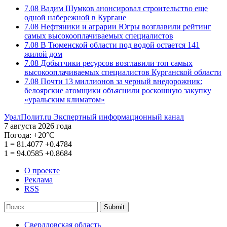
7.08
Вадим Шумков анонсировал строительство еще
одной набережной в Кургане
7.08
Нефтяники и аграрии Югры возглавили рейтинг
самых высокооплачиваемых специалистов
7.08
В Тюменской области под водой остается 141
жилой дом
7.08
Добытчики ресурсов возглавили топ самых
высокооплачиваемых специалистов Курганской области
7.08
Почти 13 миллионов за черный внедорожник:
белоярские атомщики объяснили роскошную закупку
«уральским климатом»
УралПолит.ru
Экспертный информационный канал
7 августа 2026 года
Погода:
+20°С
1
=
81.4077
+0.4784
1
=
94.0585
+0.8684
О проекте
Реклама
RSS
Submit
Свердловская область