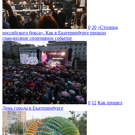
0
20
«Столица
российского бокса». Как в Екатеринбурге прошло
грандиозное спортивное событие
0
12
Как прошел
День города в Екатеринбурге