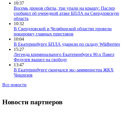
10:37
Восемь дронов сбиты, три упали на крышу: Паслер
сообщил об очередной атаке БПЛА на Свердловскую
область
10:32
В Свердловской и Челябинской областях провели
рокировку главных приставов
10:04
В Екатеринбурге БПЛА ударили по складу Wildberries
15:27
Легенда криминального Екатеринбурга 90-х Павел
Федулев вышел на свободу
13:47
В Екатеринбурге скончался экс-замминистра ЖКХ
Чикризов
Все новости
Новости партнеров