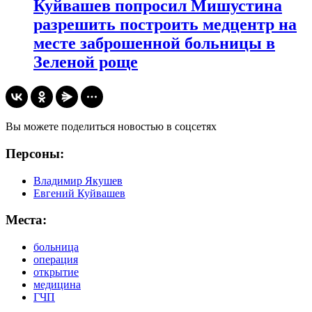
Куйвашев попросил Мишустина
разрешить построить медцентр на
месте заброшенной больницы в
Зеленой роще
Вы можете поделиться новостью в соцсетях
Персоны:
Владимир Якушев
Евгений Куйвашев
Места:
больница
операция
открытие
медицина
ГЧП