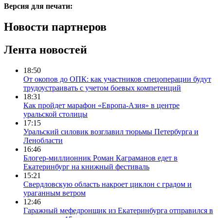
Версия для печати:
Новости партнеров
Лента новостей
18:50
От окопов до ОПК: как участников спецоперации будут
трудоустраивать с учетом боевых компетенций
18:31
Как пройдет марафон «Европа-Азия» в центре
уральской столицы
17:15
Уральский силовик возглавил тюрьмы Петербурга и
Ленобласти
16:46
Блогер-миллионник Роман Каграманов едет в
Екатеринбург на книжный фестиваль
15:21
Свердловскую область накроет циклон с градом и
ураганным ветром
12:46
Гаражный мефедронщик из Екатеринбурга отправился в