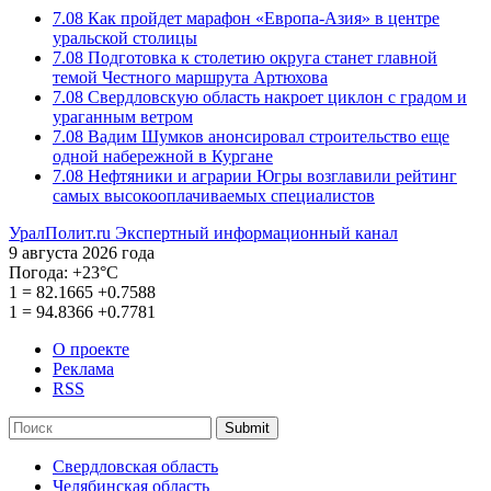
7.08
Как пройдет марафон «Европа-Азия» в центре
уральской столицы
7.08
Подготовка к столетию округа станет главной
темой Честного маршрута Артюхова
7.08
Свердловскую область накроет циклон с градом и
ураганным ветром
7.08
Вадим Шумков анонсировал строительство еще
одной набережной в Кургане
7.08
Нефтяники и аграрии Югры возглавили рейтинг
самых высокооплачиваемых специалистов
УралПолит.ru
Экспертный информационный канал
9 августа 2026 года
Погода:
+23°С
1
=
82.1665
+0.7588
1
=
94.8366
+0.7781
О проекте
Реклама
RSS
Submit
Свердловская область
Челябинская область