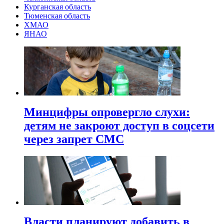
Курганская область
Тюменская область
ХМАО
ЯНАО
Минцифры опровергло слухи:
детям не закроют доступ в соцсети
через запрет СМС
Власти планируют добавить в