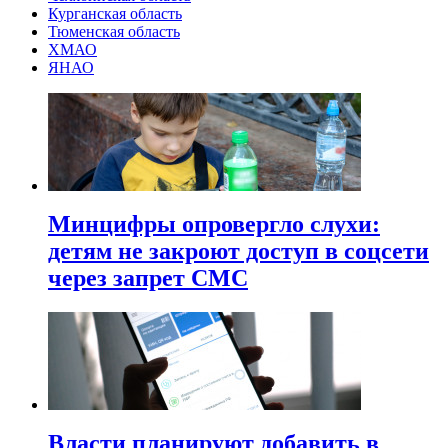
Курганская область
Тюменская область
ХМАО
ЯНАО
Минцифры опровергло слухи:
детям не закроют доступ в соцсети
через запрет СМС
Власти планируют добавить в