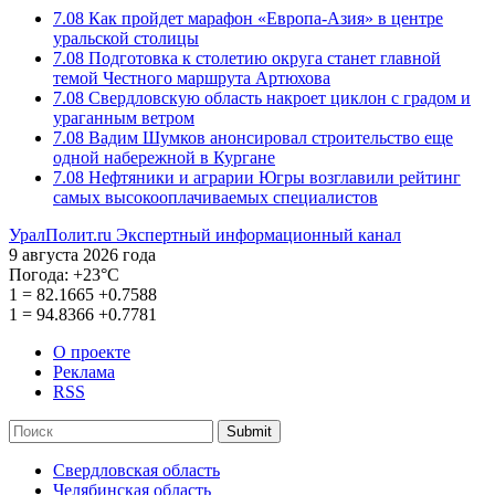
7.08
Как пройдет марафон «Европа-Азия» в центре
уральской столицы
7.08
Подготовка к столетию округа станет главной
темой Честного маршрута Артюхова
7.08
Свердловскую область накроет циклон с градом и
ураганным ветром
7.08
Вадим Шумков анонсировал строительство еще
одной набережной в Кургане
7.08
Нефтяники и аграрии Югры возглавили рейтинг
самых высокооплачиваемых специалистов
УралПолит.ru
Экспертный информационный канал
9 августа 2026 года
Погода:
+23°С
1
=
82.1665
+0.7588
1
=
94.8366
+0.7781
О проекте
Реклама
RSS
Submit
Свердловская область
Челябинская область