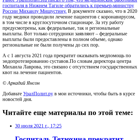
госпиталя в Нижнем Тагиле обратились к премьер-министру
России Михаилу Мишустину.
В документе сказано, что в 2020
году медики проводили лечение пациентов с коронавирусом,
в том числе в круглосуточном стационаре. За эту работу
предусмотрены, как федеральные, так и региональные
выплаты. Вот только сотрудники заявляют – федеральные
выплаты были предоставлены в полном объеме, однако
региональные не были получены до сих пор.
А с 1 августа 2021 года прекратит оказывать медпомощь по
эндопротезированию суставов.По словам директора центра
Михаила Лаврова, это связано с отсутствием государственных
квот на лечение пациентов.
© Аркадий Янсон
Добавьте
УралПолит.ру
в мои источники, чтобы быть в курсе
новостей дня.
Читайте еще материалы по этой теме:
30 июля 2021 г., 17:25
​Госпиталь Тетюхина прекратит