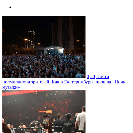
0
20
Почти
полмиллиона зрителей. Как в Екатеринбурге прошла «Ночь
музыки»