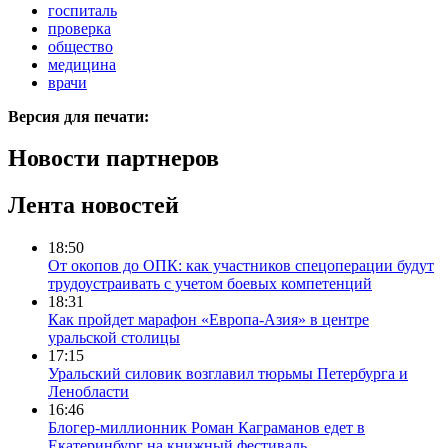
госпиталь
проверка
общество
медицина
врачи
Версия для печати:
Новости партнеров
Лента новостей
18:50
От окопов до ОПК: как участников спецоперации будут
трудоустраивать с учетом боевых компетенций
18:31
Как пройдет марафон «Европа-Азия» в центре
уральской столицы
17:15
Уральский силовик возглавил тюрьмы Петербурга и
Ленобласти
16:46
Блогер-миллионник Роман Каграманов едет в
Екатеринбург на книжный фестиваль