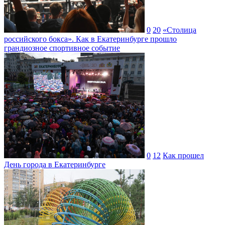
0
20
«Столица
российского бокса». Как в Екатеринбурге прошло
грандиозное спортивное событие
0
12
Как прошел
День города в Екатеринбурге