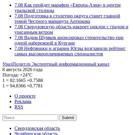
7.08
Как пройдет марафон «Европа-Азия» в центре
уральской столицы
7.08
Подготовка к столетию округа станет главной
темой Честного маршрута Артюхова
7.08
Свердловскую область накроет циклон с градом и
ураганным ветром
7.08
Вадим Шумков анонсировал строительство еще
одной набережной в Кургане
7.08
Нефтяники и аграрии Югры возглавили рейтинг
самых высокооплачиваемых специалистов
УралПолит.ru
Экспертный информационный канал
8 августа 2026 года
Погода:
+24°С
1
=
82.1665
+0.7588
1
=
94.8366
+0.7781
О проекте
Реклама
RSS
Submit
Свердловская область
Челябинская область