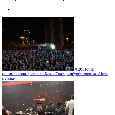
0
20
Почти
полмиллиона зрителей. Как в Екатеринбурге прошла «Ночь
музыки»