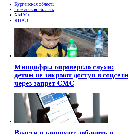
Курганская область
Тюменская область
ХМАО
ЯНАО
Минцифры опровергло слухи:
детям не закроют доступ в соцсети
через запрет СМС
Власти планируют добавить в