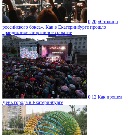
0
20
«Столица
российского бокса». Как в Екатеринбурге прошло
грандиозное спортивное событие
0
12
Как прошел
День города в Екатеринбурге