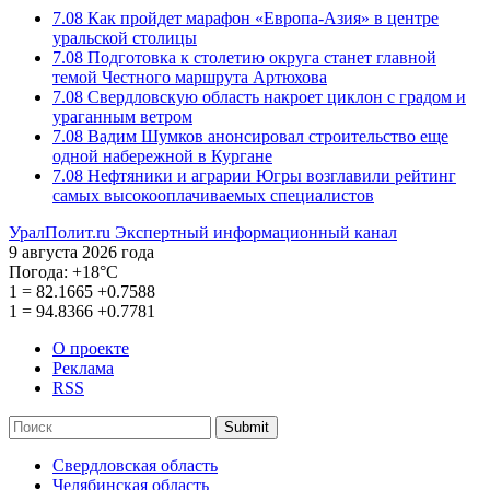
7.08
Как пройдет марафон «Европа-Азия» в центре
уральской столицы
7.08
Подготовка к столетию округа станет главной
темой Честного маршрута Артюхова
7.08
Свердловскую область накроет циклон с градом и
ураганным ветром
7.08
Вадим Шумков анонсировал строительство еще
одной набережной в Кургане
7.08
Нефтяники и аграрии Югры возглавили рейтинг
самых высокооплачиваемых специалистов
УралПолит.ru
Экспертный информационный канал
9 августа 2026 года
Погода:
+18°С
1
=
82.1665
+0.7588
1
=
94.8366
+0.7781
О проекте
Реклама
RSS
Submit
Свердловская область
Челябинская область