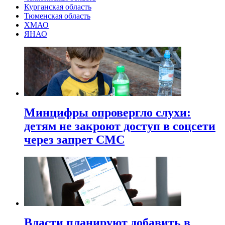
Курганская область
Тюменская область
ХМАО
ЯНАО
Минцифры опровергло слухи:
детям не закроют доступ в соцсети
через запрет СМС
Власти планируют добавить в