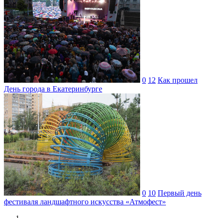
0
12
Как прошел
День города в Екатеринбурге
0
10
Первый день
фестиваля ландшафтного искусства «Атмофест»