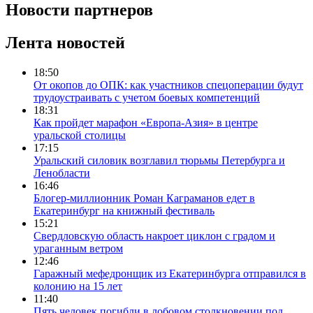
Новости партнеров
Лента новостей
18:50
От окопов до ОПК: как участников спецоперации будут
трудоустраивать с учетом боевых компетенций
18:31
Как пройдет марафон «Европа-Азия» в центре
уральской столицы
17:15
Уральский силовик возглавил тюрьмы Петербурга и
Ленобласти
16:46
Блогер-миллионник Роман Каграманов едет в
Екатеринбург на книжный фестиваль
15:21
Свердловскую область накроет циклон с градом и
ураганным ветром
12:46
Гаражный мефедронщик из Екатеринбурга отправился в
колонию на 15 лет
11:40
Пять человек погибли в лобовом столкновении под