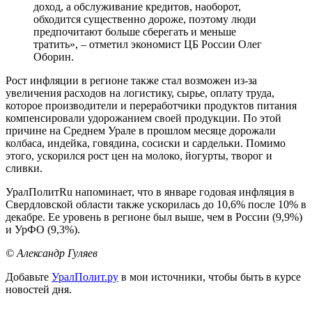
доход, а обслуживание кредитов, наоборот,
обходится существенно дороже, поэтому люди
предпочитают больше сберегать и меньше
тратить», – отметил экономист ЦБ России Олег
Оборин.
Рост инфляции в регионе также стал возможен из-за
увеличения расходов на логистику, сырье, оплату труда,
которое производители и переработчики продуктов питания
компенсировали удорожанием своей продукции. По этой
причине на Среднем Урале в прошлом месяце дорожали
колбаса, индейка, говядина, сосиски и сардельки. Помимо
этого, ускорился рост цен на молоко, йогурты, творог и
сливки.
УралПолитRu напоминает, что в январе годовая инфляция в
Свердловской области также ускорилась до 10,6% после 10% в
декабре. Ее уровень в регионе был выше, чем в России (9,9%)
и УрФО (9,3%).
© Александр Гуляев
Добавьте
УралПолит.ру
в мои источники, чтобы быть в курсе
новостей дня.