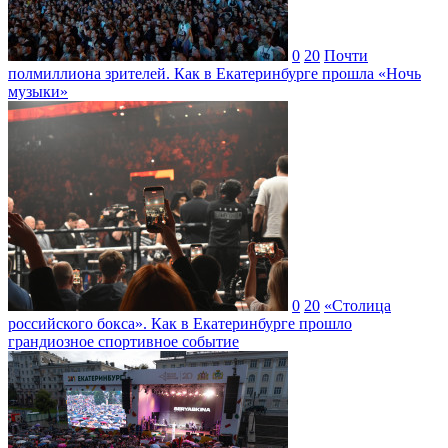
0
20
Почти
полмиллиона зрителей. Как в Екатеринбурге прошла «Ночь
музыки»
0
20
«Столица
российского бокса». Как в Екатеринбурге прошло
грандиозное спортивное событие