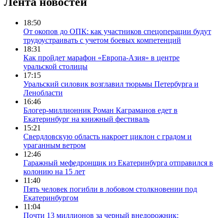
Лента новостей
18:50
От окопов до ОПК: как участников спецоперации будут
трудоустраивать с учетом боевых компетенций
18:31
Как пройдет марафон «Европа-Азия» в центре
уральской столицы
17:15
Уральский силовик возглавил тюрьмы Петербурга и
Ленобласти
16:46
Блогер-миллионник Роман Каграманов едет в
Екатеринбург на книжный фестиваль
15:21
Свердловскую область накроет циклон с градом и
ураганным ветром
12:46
Гаражный мефедронщик из Екатеринбурга отправился в
колонию на 15 лет
11:40
Пять человек погибли в лобовом столкновении под
Екатеринбургом
11:04
Почти 13 миллионов за черный внедорожник: