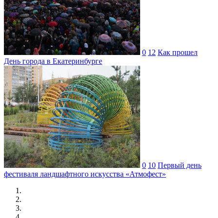
0
12
Как прошел
День города в Екатеринбурге
0
10
Первый день
фестиваля ландшафтного искусства «Атмофест»