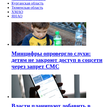
Курганская область
Тюменская область
ХМАО
ЯНАО
Минцифры опровергло слухи:
детям не закроют доступ в соцсети
через запрет СМС
Власти планируют добавить в