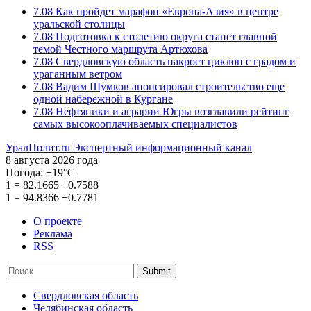
7.08
Как пройдет марафон «Европа-Азия» в центре
уральской столицы
7.08
Подготовка к столетию округа станет главной
темой Честного маршрута Артюхова
7.08
Свердловскую область накроет циклон с градом и
ураганным ветром
7.08
Вадим Шумков анонсировал строительство еще
одной набережной в Кургане
7.08
Нефтяники и аграрии Югры возглавили рейтинг
самых высокооплачиваемых специалистов
УралПолит.ru
Экспертный информационный канал
8 августа 2026 года
Погода:
+19°С
1
=
82.1665
+0.7588
1
=
94.8366
+0.7781
О проекте
Реклама
RSS
Submit
Свердловская область
Челябинская область