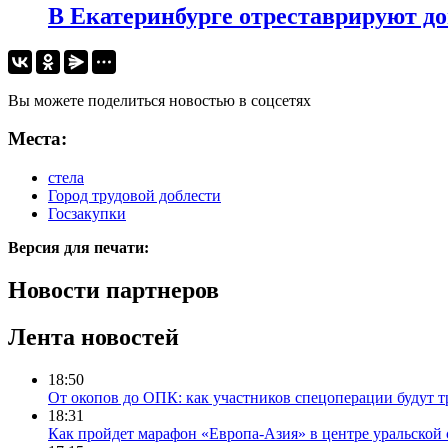
​В Екатеринбурге отреставрируют д
Вы можете поделиться новостью в соцсетях
Места:
стела
Город трудовой доблести
Госзакупки
Версия для печати:
Новости партнеров
Лента новостей
18:50
От окопов до ОПК: как участников спецоперации будут т
18:31
Как пройдет марафон «Европа-Азия» в центре уральской