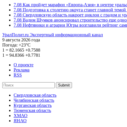
7.08
Как пройдет марафон «Европа-Азия» в центре ураль
7.08
Подготовка к столетию округа станет главной темо
7.08
Свердловскую область накроет циклон с градом и у
7.08
Вадим Шумков анонсировал строительство еще одно
7.08
Нефтяники и аграрии Югры возглавили рейтинг са
УралПолит.ru
Экспертный информационный канал
9 августа 2026 года
Погода:
+23°С
1
=
82.1665
+0.7588
1
=
94.8366
+0.7781
О проекте
Реклама
RSS
Submit
Свердловская область
Челябинская область
Курганская область
Тюменская область
ХМАО
ЯНАО