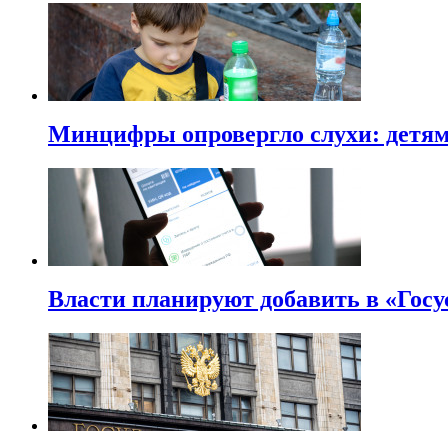
Минцифры опровергло слухи: детям 
Власти планируют добавить в «Госу