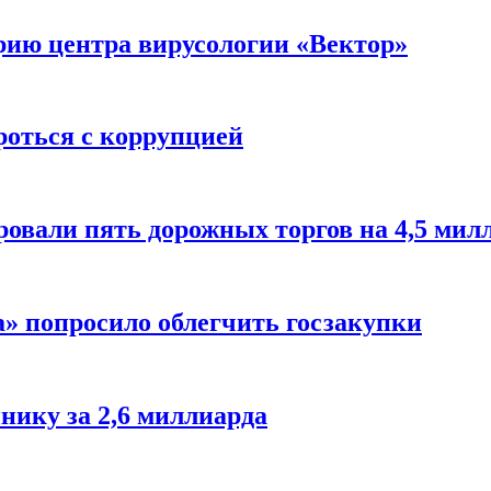
орию центра вирусологии «Вектор»
роться с коррупцией
ровали пять дорожных торгов на 4,5 мил
» попросило облегчить госзакупки
нику за 2,6 миллиарда