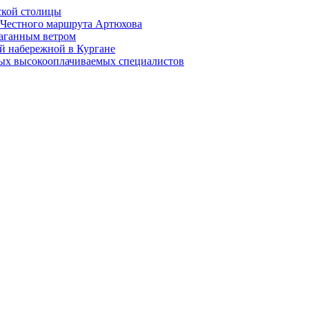
ской столицы
й Честного маршрута Артюхова
раганным ветром
й набережной в Кургане
мых высокооплачиваемых специалистов