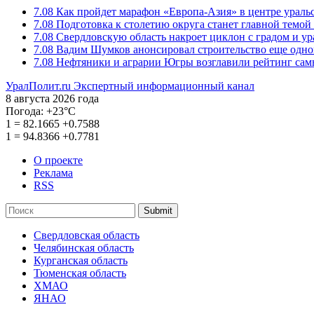
7.08
Как пройдет марафон «Европа-Азия» в центре ураль
7.08
Подготовка к столетию округа станет главной темо
7.08
Свердловскую область накроет циклон с градом и у
7.08
Вадим Шумков анонсировал строительство еще одно
7.08
Нефтяники и аграрии Югры возглавили рейтинг са
УралПолит.ru
Экспертный информационный канал
8 августа 2026 года
Погода:
+23°С
1
=
82.1665
+0.7588
1
=
94.8366
+0.7781
О проекте
Реклама
RSS
Submit
Свердловская область
Челябинская область
Курганская область
Тюменская область
ХМАО
ЯНАО