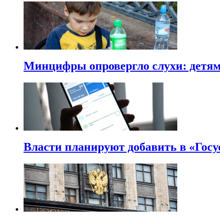
Минцифры опровергло слухи: детям 
Власти планируют добавить в «Госу