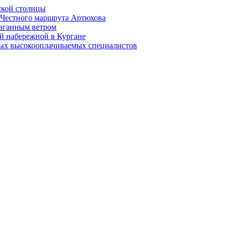
ской столицы
й Честного маршрута Артюхова
раганным ветром
й набережной в Кургане
мых высокооплачиваемых специалистов