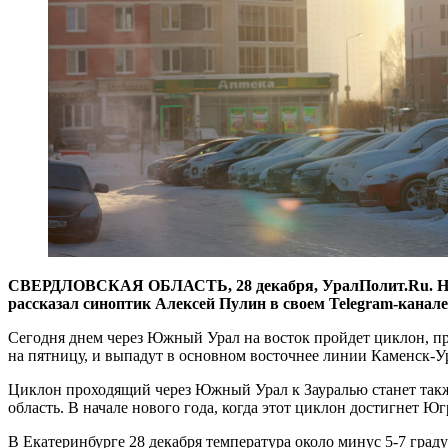
СВЕРДЛОВСКАЯ ОБЛАСТЬ, 28 декабря, УралПолит.Ru. На Сре
рассказал синоптик Алексей Пулин в своем Telegram-канале
Сегодня днем через Южный Урал на восток пройдет циклон, пр
на пятницу, и выпадут в основном восточнее линии Каменск-У
Циклон проходящий через Южный Урал к Зауралью станет такж
область. В начале нового года, когда этот циклон достигнет Ю
В Екатеринбурге 28 декабря температура около минус 5-7 граду