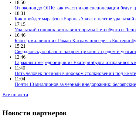
18:50
От окопов до ОПК: как участников спецоперации будут т
18:31
Как пройдет марафон «Европа-Азия» в центре уральской
17:15
Уральский силовик возглавил тюрьмы Петербурга и Лено
16:46
Блогер-миллионник Роман Каграманов едет в Екатеринб
15:21
Свердловскую область накроет циклон с градом и урага
12:46
Гаражный мефедронщик из Екатеринбурга отправился в к
11:40
Пять человек погибли в лобовом столкновении под Екат
11:04
Почти 13 миллионов за черный внедорожник: белоярски
Все новости
Новости партнеров