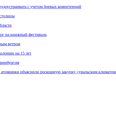
рудоустраивать с учетом боевых компетенций
 столицы
бласти
ург на книжный фестиваль
нным ветром
олонию на 15 лет
еринбургом
е атомщики объяснили роскошную закупку «уральским климатом