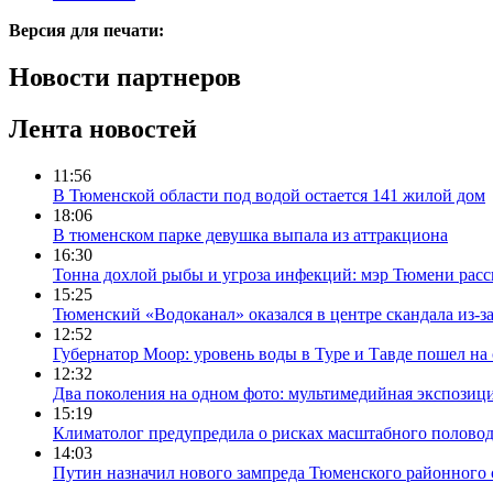
Версия для печати:
Новости партнеров
Лента новостей
11:56
В Тюменской области под водой остается 141 жилой дом
18:06
В тюменском парке девушка выпала из аттракциона
16:30
Тонна дохлой рыбы и угроза инфекций: мэр Тюмени расс
15:25
Тюменский «Водоканал» оказался в центре скандала из-з
12:52
Губернатор Моор: уровень воды в Туре и Тавде пошел на
12:32
Два поколения на одном фото: мультимедийная экспозици
15:19
Климатолог предупредила о рисках масштабного половодь
14:03
Путин назначил нового зампреда Тюменского районного 