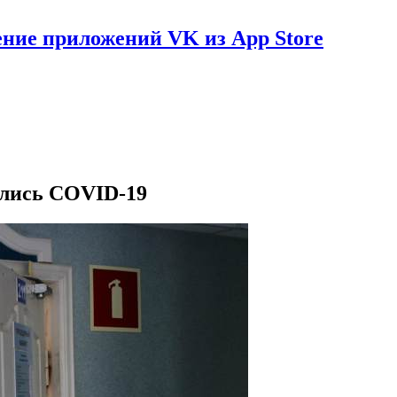
ение приложений VK из App Store
ились COVID-19