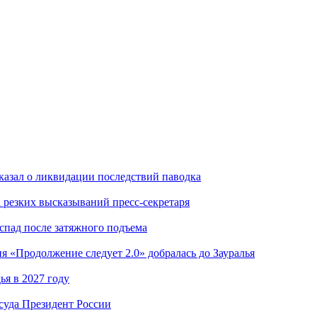
казал о ликвидации последствий паводка
а резких высказываний пресс-секретаря
 спад после затяжного подъема
я «Продолжение следует 2.0» добралась до Зауралья
я в 2027 году
суда Президент России