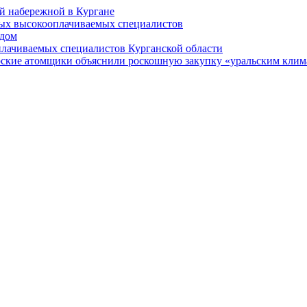
й набережной в Кургане
мых высокооплачиваемых специалистов
 дом
плачиваемых специалистов Курганской области
рские атомщики объяснили роскошную закупку «уральским кли