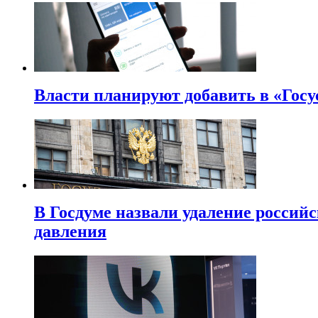
Власти планируют добавить в «Госу
В Госдуме назвали удаление россий
давления