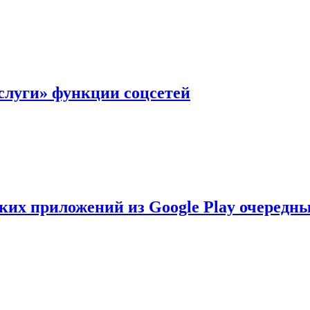
слуги» функции соцсетей
ских приложений из Google Play очеред