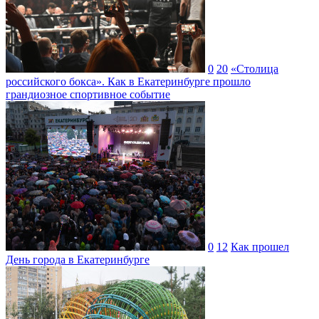
0
20
«Столица
российского бокса». Как в Екатеринбурге прошло
грандиозное спортивное событие
0
12
Как прошел
День города в Екатеринбурге