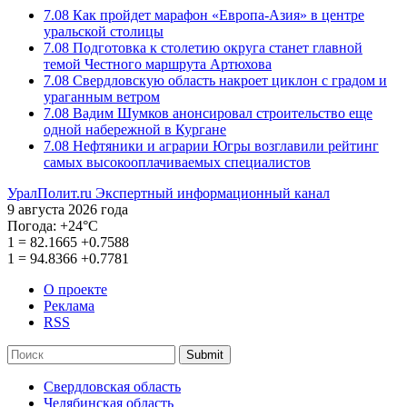
7.08
Как пройдет марафон «Европа-Азия» в центре
уральской столицы
7.08
Подготовка к столетию округа станет главной
темой Честного маршрута Артюхова
7.08
Свердловскую область накроет циклон с градом и
ураганным ветром
7.08
Вадим Шумков анонсировал строительство еще
одной набережной в Кургане
7.08
Нефтяники и аграрии Югры возглавили рейтинг
самых высокооплачиваемых специалистов
УралПолит.ru
Экспертный информационный канал
9 августа 2026 года
Погода:
+24°С
1
=
82.1665
+0.7588
1
=
94.8366
+0.7781
О проекте
Реклама
RSS
Submit
Свердловская область
Челябинская область