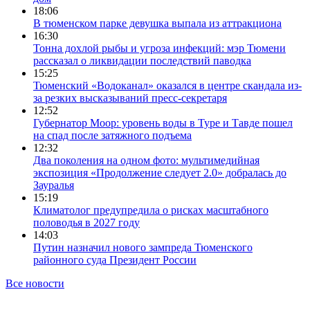
18:06
В тюменском парке девушка выпала из аттракциона
16:30
Тонна дохлой рыбы и угроза инфекций: мэр Тюмени
рассказал о ликвидации последствий паводка
15:25
Тюменский «Водоканал» оказался в центре скандала из-
за резких высказываний пресс-секретаря
12:52
Губернатор Моор: уровень воды в Туре и Тавде пошел
на спад после затяжного подъема
12:32
Два поколения на одном фото: мультимедийная
экспозиция «Продолжение следует 2.0» добралась до
Зауралья
15:19
Климатолог предупредила о рисках масштабного
половодья в 2027 году
14:03
Путин назначил нового зампреда Тюменского
районного суда Президент России
Все новости