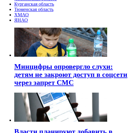
Курганская область
Тюменская область
ХМАО
ЯНАО
Минцифры опровергло слухи:
детям не закроют доступ в соцсети
через запрет СМС
Власти планируют добавить в