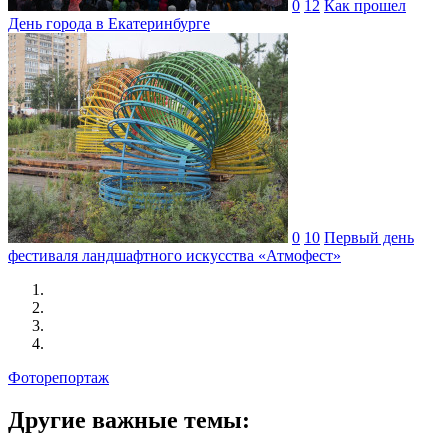
0
12
Как прошел
День города в Екатеринбурге
0
10
Первый день
фестиваля ландшафтного искусства «Атмофест»
Фоторепортаж
Другие важные темы: