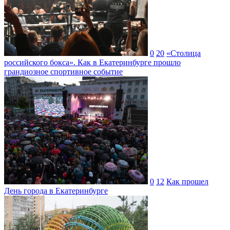
0
20
«Столица
российского бокса». Как в Екатеринбурге прошло
грандиозное спортивное событие
0
12
Как прошел
День города в Екатеринбурге