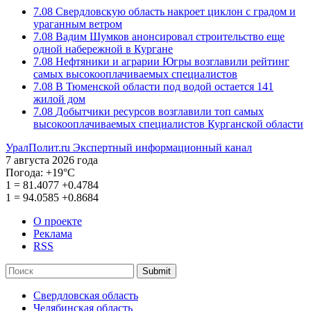
7.08
Свердловскую область накроет циклон с градом и
ураганным ветром
7.08
Вадим Шумков анонсировал строительство еще
одной набережной в Кургане
7.08
Нефтяники и аграрии Югры возглавили рейтинг
самых высокооплачиваемых специалистов
7.08
В Тюменской области под водой остается 141
жилой дом
7.08
Добытчики ресурсов возглавили топ самых
высокооплачиваемых специалистов Курганской области
УралПолит.ru
Экспертный информационный канал
7 августа 2026 года
Погода:
+19°С
1
=
81.4077
+0.4784
1
=
94.0585
+0.8684
О проекте
Реклама
RSS
Submit
Свердловская область
Челябинская область