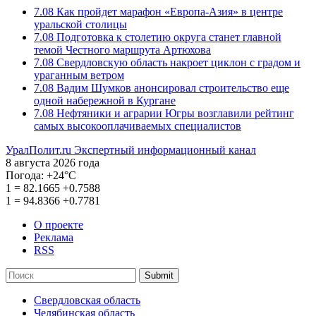
7.08
Как пройдет марафон «Европа-Азия» в центре
уральской столицы
7.08
Подготовка к столетию округа станет главной
темой Честного маршрута Артюхова
7.08
Свердловскую область накроет циклон с градом и
ураганным ветром
7.08
Вадим Шумков анонсировал строительство еще
одной набережной в Кургане
7.08
Нефтяники и аграрии Югры возглавили рейтинг
самых высокооплачиваемых специалистов
УралПолит.ru
Экспертный информационный канал
8 августа 2026 года
Погода:
+24°С
1
=
82.1665
+0.7588
1
=
94.8366
+0.7781
О проекте
Реклама
RSS
Submit
Свердловская область
Челябинская область