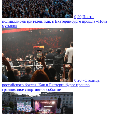
0
20
Почти
полмиллиона зрителей. Как в Екатеринбурге прошла «Ночь
музыки»
0
20
«Столица
российского бокса». Как в Екатеринбурге прошло
грандиозное спортивное событие