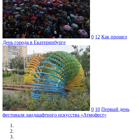
0
12
Как прошел
День города в Екатеринбурге
0
10
Первый день
фестиваля ландшафтного искусства «Атмофест»