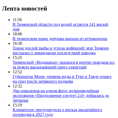
Лента новостей
11:56
В Тюменской области под водой остается 141 жилой
дом
18:06
В тюменском парке девушка выпала из аттракциона
16:30
Тонна дохлой рыбы и угроза инфекций: мэр Тюмени
рассказал о ликвидации последствий паводка
15:25
Тюменский «Водоканал» оказался в центре скандала из-
за резких высказываний пресс-секретаря
12:52
Губернатор Моор: уровень воды в Туре и Тавде пошел
на спад после затяжного подъема
12:32
Два поколения на одном фото: мультимедийная
экспозиция «Продолжение следует 2.0» добралась до
Зауралья
15:19
Климатолог предупредила о рисках масштабного
половодья в 2027 году