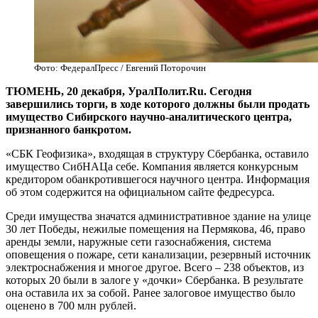
Фото: ФедералПресс / Евгений Поторочин
ТЮМЕНЬ, 20 декабря, УралПолит.Ru. Сегодня
завершились торги, в ходе которого должны были продать
имущество Сибирского научно-аналитического центра,
признанного банкротом.
«СБК Геофизика», входящая в структуру Сбербанка, оставило
имущество СибНАЦа себе. Компания является конкурсным
кредитором обанкротившегося научного центра. Информация
об этом содержится на официальном сайте федресурса.
Среди имущества значатся административное здание на улице
30 лет Победы, нежилые помещения на Пермякова, 46, право
аренды земли, наружные сети газоснабжения, система
оповещения о пожаре, сети канализации, резервный источник
электроснабжения и многое другое. Всего – 238 объектов, из
которых 20 были в залоге у «дочки» Сбербанка. В результате
она оставила их за собой. Ранее залоговое имущество было
оценено в 700 млн рублей.