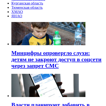
Курганская область
Тюменская область
ХМАО
ЯНАО
Минцифры опровергло слухи:
детям не закроют доступ в соцсети
через запрет СМС
Власти планируют добавить в