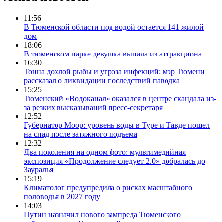
11:56
В Тюменской области под водой остается 141 жилой
дом
18:06
В тюменском парке девушка выпала из аттракциона
16:30
Тонна дохлой рыбы и угроза инфекций: мэр Тюмени
рассказал о ликвидации последствий паводка
15:25
Тюменский «Водоканал» оказался в центре скандала из-
за резких высказываний пресс-секретаря
12:52
Губернатор Моор: уровень воды в Туре и Тавде пошел
на спад после затяжного подъема
12:32
Два поколения на одном фото: мультимедийная
экспозиция «Продолжение следует 2.0» добралась до
Зауралья
15:19
Климатолог предупредила о рисках масштабного
половодья в 2027 году
14:03
Путин назначил нового зампреда Тюменского