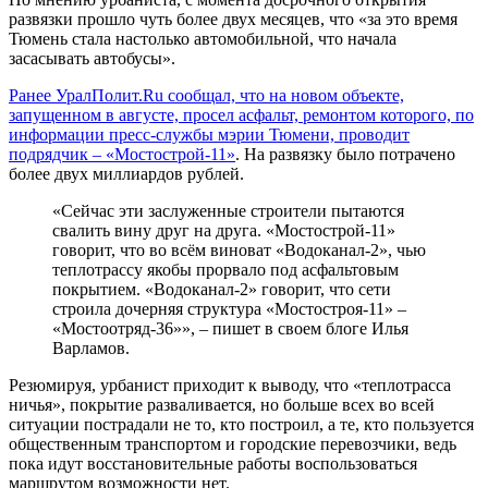
развязки прошло чуть более двух месяцев, что «за это время
Тюмень стала настолько автомобильной, что начала
засасывать автобусы».
Ранее УралПолит.Ru сообщал, что на новом объекте,
запущенном в августе, просел асфальт, ремонтом которого, по
информации пресс-службы мэрии Тюмени, проводит
подрядчик – «Мостострой-11»
. На развязку было потрачено
более двух миллиардов рублей.
«Сейчас эти заслуженные строители пытаются
свалить вину друг на друга. «Мостострой-11»
говорит, что во всём виноват «Водоканал-2», чью
теплотрассу якобы прорвало под асфальтовым
покрытием. «Водоканал-2» говорит, что сети
строила дочерняя структура «Мостостроя-11» –
«Мостоотряд-36»», – пишет в своем блоге Илья
Варламов.
Резюмируя, урбанист приходит к выводу, что «теплотрасса
ничья», покрытие разваливается, но больше всех во всей
ситуации пострадали не то, кто построил, а те, кто пользуется
общественным транспортом и городские перевозчики, ведь
пока идут восстановительные работы воспользоваться
маршрутом возможности нет.