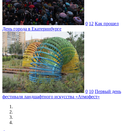
0
12
Как прошел
День города в Екатеринбурге
0
10
Первый день
фестиваля ландшафтного искусства «Атмофест»