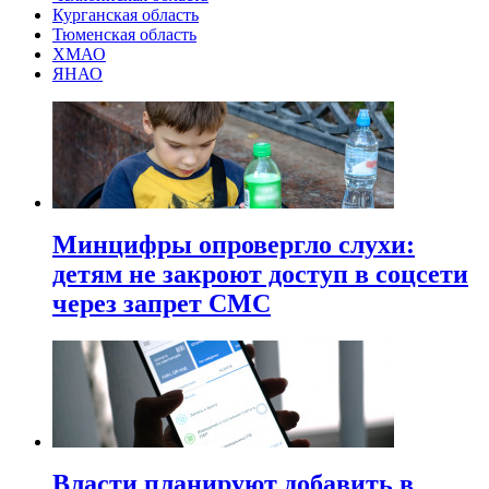
Курганская область
Тюменская область
ХМАО
ЯНАО
Минцифры опровергло слухи:
детям не закроют доступ в соцсети
через запрет СМС
Власти планируют добавить в