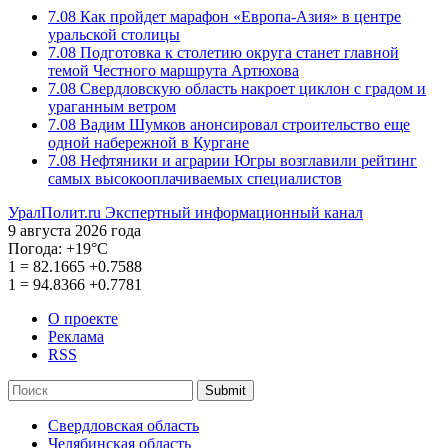
7.08
Как пройдет марафон «Европа-Азия» в центре
уральской столицы
7.08
Подготовка к столетию округа станет главной
темой Честного маршрута Артюхова
7.08
Свердловскую область накроет циклон с градом и
ураганным ветром
7.08
Вадим Шумков анонсировал строительство еще
одной набережной в Кургане
7.08
Нефтяники и аграрии Югры возглавили рейтинг
самых высокооплачиваемых специалистов
УралПолит.ru
Экспертный информационный канал
9 августа 2026 года
Погода:
+19°С
1
=
82.1665
+0.7588
1
=
94.8366
+0.7781
О проекте
Реклама
RSS
Submit
Свердловская область
Челябинская область