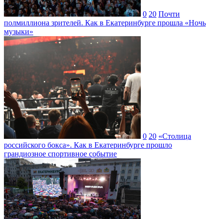
0
20
Почти
полмиллиона зрителей. Как в Екатеринбурге прошла «Ночь
музыки»
0
20
«Столица
российского бокса». Как в Екатеринбурге прошло
грандиозное спортивное событие