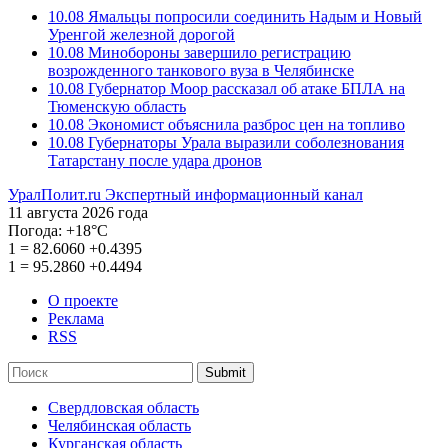
10.08
Ямальцы попросили соединить Надым и Новый
Уренгой железной дорогой
10.08
Минобороны завершило регистрацию
возрожденного танкового вуза в Челябинске
10.08
Губернатор Моор рассказал об атаке БПЛА на
Тюменскую область
10.08
Экономист объяснила разброс цен на топливо
10.08
Губернаторы Урала выразили соболезнования
Татарстану после удара дронов
УралПолит.ru
Экспертный информационный канал
11 августа 2026 года
Погода:
+18°С
1
=
82.6060
+0.4395
1
=
95.2860
+0.4494
О проекте
Реклама
RSS
Submit
Свердловская область
Челябинская область
Курганская область