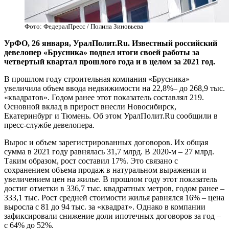
Фото: ФедералПресс / Полина Зиновьева
​УрФО, 26 января, УралПолит.Ru. Известный российский
девелопер «Брусника» подвел итоги своей работы за
четвертый квартал прошлого года и в целом за 2021 год.
В прошлом году строительная компания «Брусника»
увеличила объем ввода недвижимости на 22,8%– до 268,9 тыс.
«квадратов». Годом ранее этот показатель составлял 219.
Основной вклад в прирост внесли Новосибирск,
Екатеринбург и Тюмень. Об этом УралПолит.Ru сообщили в
пресс-службе девелопера.
Вырос и объем зарегистрированных договоров. Их общая
сумма в 2021 году равнялась 31,7 млрд. В 2020-м – 27 млрд.
Таким образом, рост составил 17%. Это связано с
сохранением объема продаж в натуральном выражении и
увеличением цен на жилье. В прошлом году этот показатель
достиг отметки в 336,7 тыс. квадратных метров, годом ранее –
333,1 тыс. Рост средней стоимости жилья равнялся 16% – цена
выросла с 81 до 94 тыс. за «квадрат». Однако в компании
зафиксировали снижение доли ипотечных договоров за год –
с 64% до 52%.