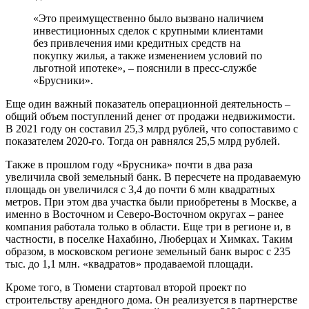
«Это преимущественно было вызвано наличием
инвестиционных сделок с крупными клиентами
без привлечения ими кредитных средств на
покупку жилья, а также изменением условий по
льготной ипотеке», – пояснили в пресс-службе
«Брусники».
Еще один важный показатель операционной деятельность –
общий объем поступлений денег от продажи недвижимости.
В 2021 году он составил 25,3 млрд рублей, что сопоставимо с
показателем 2020-го. Тогда он равнялся 25,5 млрд рублей.
Также в прошлом году «Брусника» почти в два раза
увеличила свой земельный банк. В пересчете на продаваемую
площадь он увеличился с 3,4 до почти 6 млн квадратных
метров. При этом два участка были приобретены в Москве, а
именно в Восточном и Северо-Восточном округах – ранее
компания работала только в области. Еще три в регионе и, в
частности, в поселке Нахабино, Люберцах и Химках. Таким
образом, в московском регионе земельный банк вырос с 235
тыс. до 1,1 млн. «квадратов» продаваемой площади.
Кроме того, в Тюмени стартовал второй проект по
строительству арендного дома. Он реализуется в партнерстве