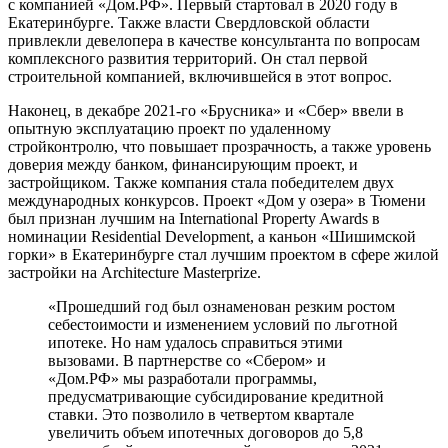
с компанией «Дом.РФ». Первый стартовал в 2020 году в
Екатеринбурге. Также власти Свердловской области
привлекли девелопера в качестве консультанта по вопросам
комплексного развития территорий. Он стал первой
строительной компанией, включившейся в этот вопрос.
Наконец, в декабре 2021-го «Брусника» и «Сбер» ввели в
опытную эксплуатацию проект по удаленному
стройконтролю, что повышает прозрачность, а также уровень
доверия между банком, финансирующим проект, и
застройщиком. Также компания стала победителем двух
международных конкурсов. Проект «Дом у озера» в Тюмени
был признан лучшим на International Property Awards в
номинации Residential Development, а каньон «Шишимской
горки» в Екатеринбурге стал лучшим проектом в сфере жилой
застройки на Architecture Masterprize.
«Прошедший год был ознаменован резким ростом
себестоимости и изменением условий по льготной
ипотеке. Но нам удалось справиться этими
вызовами. В партнерстве со «Сбером» и
«Дом.РФ» мы разработали программы,
предусматривающие субсидирование кредитной
ставки. Это позволило в четвертом квартале
увеличить объем ипотечных договоров до 5,8