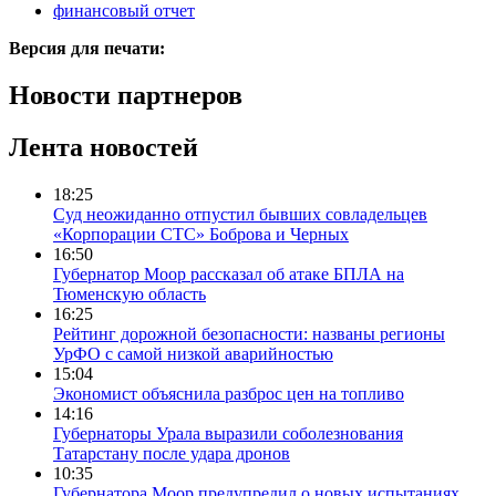
финансовый отчет
Версия для печати:
Новости партнеров
Лента новостей
18:25
Суд неожиданно отпустил бывших совладельцев
«Корпорации СТС» Боброва и Черных
16:50
Губернатор Моор рассказал об атаке БПЛА на
Тюменскую область
16:25
Рейтинг дорожной безопасности: названы регионы
УрФО с самой низкой аварийностью
15:04
Экономист объяснила разброс цен на топливо
14:16
Губернаторы Урала выразили соболезнования
Татарстану после удара дронов
10:35
Губернатора Моор предупредил о новых испытаниях