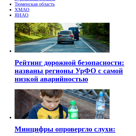
Тюменская область
ХМАО
ЯНАО
Рейтинг дорожной безопасности:
названы регионы УрФО с самой
низкой аварийностью
Минцифры опровергло слухи: