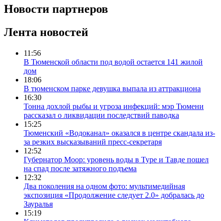
Новости партнеров
Лента новостей
11:56
В Тюменской области под водой остается 141 жилой
дом
18:06
В тюменском парке девушка выпала из аттракциона
16:30
Тонна дохлой рыбы и угроза инфекций: мэр Тюмени
рассказал о ликвидации последствий паводка
15:25
Тюменский «Водоканал» оказался в центре скандала из-
за резких высказываний пресс-секретаря
12:52
Губернатор Моор: уровень воды в Туре и Тавде пошел
на спад после затяжного подъема
12:32
Два поколения на одном фото: мультимедийная
экспозиция «Продолжение следует 2.0» добралась до
Зауралья
15:19