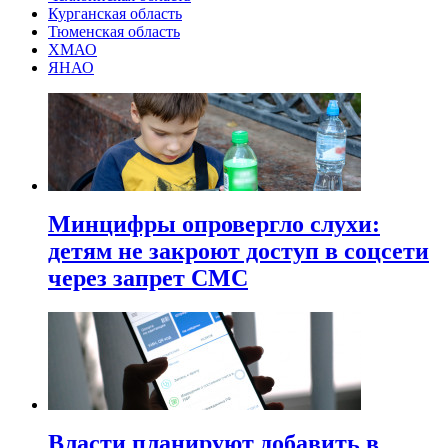
Курганская область
Тюменская область
ХМАО
ЯНАО
Минцифры опровергло слухи:
детям не закроют доступ в соцсети
через запрет СМС
Власти планируют добавить в