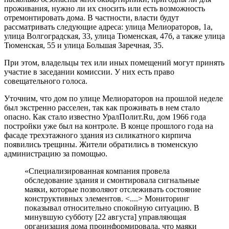
проживания, нужно ли их сносить или есть возможность
отремонтировать дома. В частности, власти будут
рассматривать следующие адреса: улица Мелиораторов, 1а,
улица Волгоградская, 33, улица Тюменская, 47б, а также улица
Тюменская, 55 и улица Большая Заречная, 35.
При этом, владельцы тех или иных помещений могут принять
участие в заседании комиссии. У них есть право
совещательного голоса.
Уточним, что дом по улице Мелиораторов на прошлой неделе
был экстренно расселен, так как проживать в нем стало
опасно. Как стало известно УралПолит.Ru, дом 1966 года
постройки уже был на контроле. В конце прошлого года на
фасаде трехэтажного здания из силикатного кирпича
появились трещины. Жители обратились в тюменскую
администрацию за помощью.
«Специализированная компания провела
обследование здания и смонтировала сигнальные
маяки, которые позволяют отслеживать состояние
конструктивных элементов. <....> Мониторинг
показывал относительно спокойную ситуацию. В
минувшую субботу [22 августа] управляющая
организация дома проинформировала, что маяки