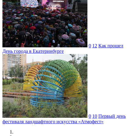
0
12
Как прошел
День города в Екатеринбурге
0
10
Первый день
фестиваля ландшафтного искусства «Атмофест»