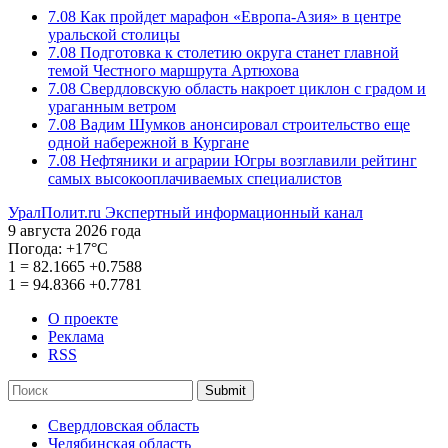
7.08
Как пройдет марафон «Европа-Азия» в центре
уральской столицы
7.08
Подготовка к столетию округа станет главной
темой Честного маршрута Артюхова
7.08
Свердловскую область накроет циклон с градом и
ураганным ветром
7.08
Вадим Шумков анонсировал строительство еще
одной набережной в Кургане
7.08
Нефтяники и аграрии Югры возглавили рейтинг
самых высокооплачиваемых специалистов
УралПолит.ru
Экспертный информационный канал
9 августа 2026 года
Погода:
+17°С
1
=
82.1665
+0.7588
1
=
94.8366
+0.7781
О проекте
Реклама
RSS
Submit
Свердловская область
Челябинская область