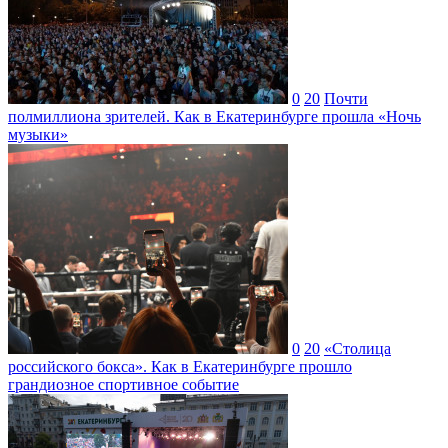
0
20
Почти
полмиллиона зрителей. Как в Екатеринбурге прошла «Ночь
музыки»
0
20
«Столица
российского бокса». Как в Екатеринбурге прошло
грандиозное спортивное событие