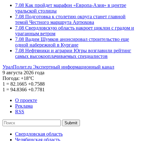
7.08
Как пройдет марафон «Европа-Азия» в центре
уральской столицы
7.08
Подготовка к столетию округа станет главной
темой Честного маршрута Артюхова
7.08
Свердловскую область накроет циклон с градом и
ураганным ветром
7.08
Вадим Шумков анонсировал строительство еще
одной набережной в Кургане
7.08
Нефтяники и аграрии Югры возглавили рейтинг
самых высокооплачиваемых специалистов
УралПолит.ru
Экспертный информационный канал
9 августа 2026 года
Погода:
+18°С
1
=
82.1665
+0.7588
1
=
94.8366
+0.7781
О проекте
Реклама
RSS
Submit
Свердловская область
Челябинская область