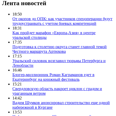
Лента новостей
18:50
От окопов до ОПК: как участников спецоперации будут
трудоустраивать с учетом боевых компетенций
18:31
Как пройдет марафон «Европа-Азия» в центре
уральской столицы
17:35
Подготовка к столетию округа станет главной темой
Честного маршрута Артюхова
17:15
Уральский силовик возглавил тюрьмы Петербурга и
Ленобласти
16:46
Блогер-миллионник Роман Каграманов едет в
Екатеринбург на книжный фестиваль
15:21
Свердловскую область накроет циклон с градом и
ураганным ветром
14:42
Вадим Шумков анонсировал строительство еще одной
набережной в Кургане
13:53