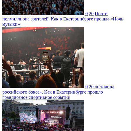
0
20
Почти
полмиллиона зрителей. Как в Екатеринбурге прошла «Ночь
музыки»
0
20
«Столица
российского бокса». Как в Екатеринбурге прошло
грандиозное спортивное событие