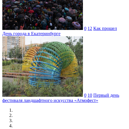
0
12
Как прошел
День города в Екатеринбурге
0
10
Первый день
фестиваля ландшафтного искусства «Атмофест»