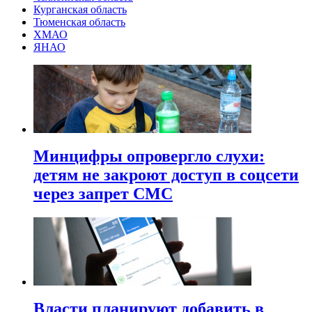
Курганская область
Тюменская область
ХМАО
ЯНАО
Минцифры опровергло слухи:
детям не закроют доступ в соцсети
через запрет СМС
Власти планируют добавить в