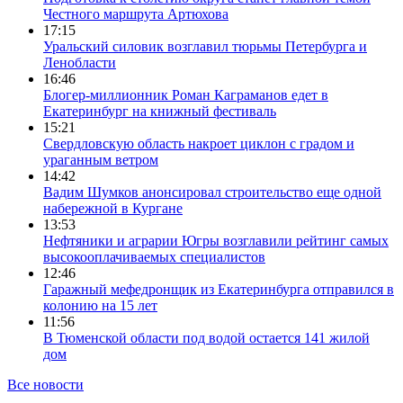
Честного маршрута Артюхова
17:15
Уральский силовик возглавил тюрьмы Петербурга и
Ленобласти
16:46
Блогер-миллионник Роман Каграманов едет в
Екатеринбург на книжный фестиваль
15:21
Свердловскую область накроет циклон с градом и
ураганным ветром
14:42
Вадим Шумков анонсировал строительство еще одной
набережной в Кургане
13:53
Нефтяники и аграрии Югры возглавили рейтинг самых
высокооплачиваемых специалистов
12:46
Гаражный мефедронщик из Екатеринбурга отправился в
колонию на 15 лет
11:56
В Тюменской области под водой остается 141 жилой
дом
Все новости