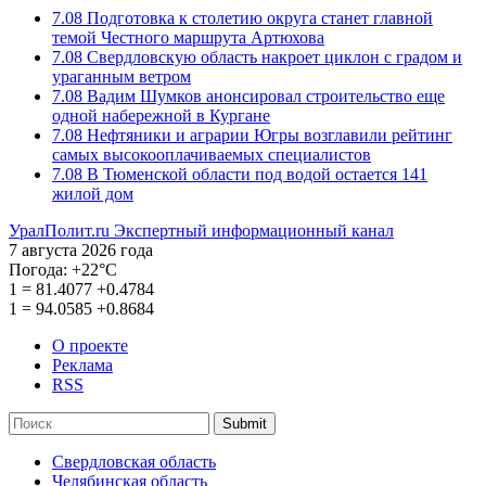
7.08
Подготовка к столетию округа станет главной
темой Честного маршрута Артюхова
7.08
Свердловскую область накроет циклон с градом и
ураганным ветром
7.08
Вадим Шумков анонсировал строительство еще
одной набережной в Кургане
7.08
Нефтяники и аграрии Югры возглавили рейтинг
самых высокооплачиваемых специалистов
7.08
В Тюменской области под водой остается 141
жилой дом
УралПолит.ru
Экспертный информационный канал
7 августа 2026 года
Погода:
+22°С
1
=
81.4077
+0.4784
1
=
94.0585
+0.8684
О проекте
Реклама
RSS
Submit
Свердловская область
Челябинская область