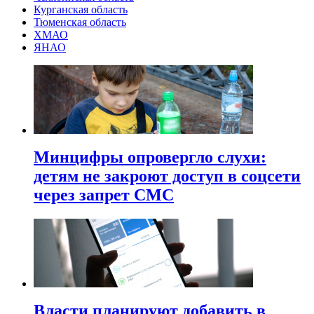
Курганская область
Тюменская область
ХМАО
ЯНАО
Минцифры опровергло слухи:
детям не закроют доступ в соцсети
через запрет СМС
Власти планируют добавить в