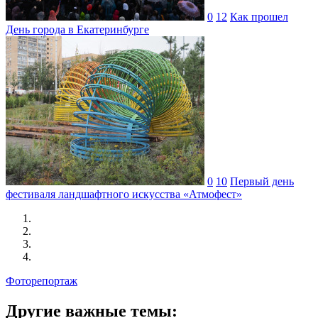
0
12
Как прошел
День города в Екатеринбурге
0
10
Первый день
фестиваля ландшафтного искусства «Атмофест»
Фоторепортаж
Другие важные темы: