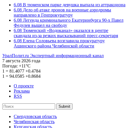
6.08
В тюменском парке девушка выпала из аттракциона
6.08
Дело об атаке дронов на военные аэродромы
направлено в Генпрокуратуру
6.08
Легенда криминального Екатеринбурга 90-х Павел
Федулев вышел на свободу
6.08
Тюменский «Водоканал» оказался в центре
скандала из-за резких высказываний пресс-секретаря
6.08
Елена Соловьева возглавила прокуратуру
Ашинского района Челябинской области
УралПолит.ru
Экспертный информационный канал
7 августа 2026 года
Погода:
+11°С
1
=
81.4077
+0.4784
1
=
94.0585
+0.8684
О проекте
Реклама
RSS
Submit
Свердловская область
Челябинская область
Курганская область