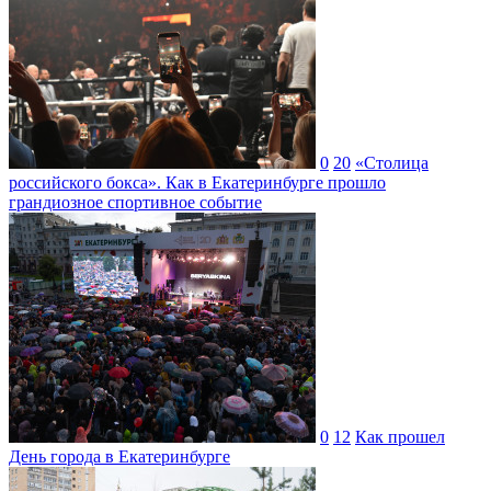
0
20
«Столица
российского бокса». Как в Екатеринбурге прошло
грандиозное спортивное событие
0
12
Как прошел
День города в Екатеринбурге