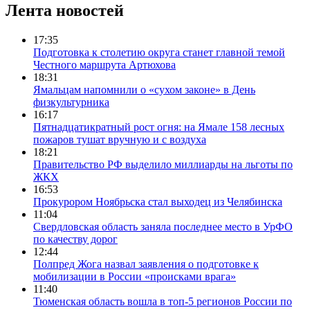
Лента новостей
17:35
Подготовка к столетию округа станет главной темой
Честного маршрута Артюхова
18:31
Ямальцам напомнили о «сухом законе» в День
физкультурника
16:17
Пятнадцатикратный рост огня: на Ямале 158 лесных
пожаров тушат вручную и с воздуха
18:21
Правительство РФ выделило миллиарды на льготы по
ЖКХ
16:53
Прокурором Ноябрьска стал выходец из Челябинска
11:04
Свердловская область заняла последнее место в УрФО
по качеству дорог
12:44
Полпред Жога назвал заявления о подготовке к
мобилизации в России «происками врага»
11:40
Тюменская область вошла в топ-5 регионов России по