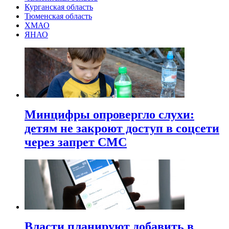
Курганская область
Тюменская область
ХМАО
ЯНАО
Минцифры опровергло слухи:
детям не закроют доступ в соцсети
через запрет СМС
Власти планируют добавить в