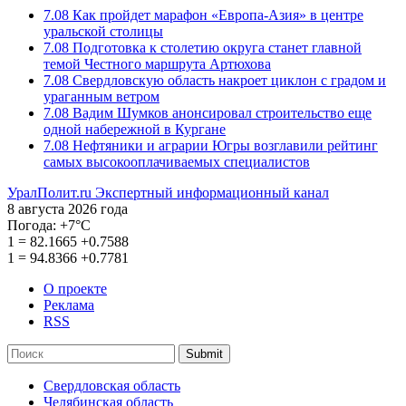
7.08
Как пройдет марафон «Европа-Азия» в центре
уральской столицы
7.08
Подготовка к столетию округа станет главной
темой Честного маршрута Артюхова
7.08
Свердловскую область накроет циклон с градом и
ураганным ветром
7.08
Вадим Шумков анонсировал строительство еще
одной набережной в Кургане
7.08
Нефтяники и аграрии Югры возглавили рейтинг
самых высокооплачиваемых специалистов
УралПолит.ru
Экспертный информационный канал
8 августа 2026 года
Погода:
+7°С
1
=
82.1665
+0.7588
1
=
94.8366
+0.7781
О проекте
Реклама
RSS
Submit
Свердловская область
Челябинская область