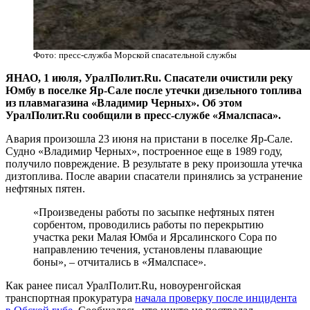
Фото: пресс-служба Морской спасательной службы
​ЯНАО, 1 июля, УралПолит.Ru. Спасатели очистили реку
Юмбу в поселке Яр-Сале после утечки дизельного топлива
из плавмагазина «Владимир Черных». Об этом
УралПолит.Ru сообщили в пресс-службе «Ямалспаса».
Авария произошла 23 июня на пристани в поселке Яр-Сале.
Судно «Владимир Черных», построенное еще в 1989 году,
получило повреждение. В результате в реку произошла утечка
дизтоплива. После аварии спасатели принялись за устранение
нефтяных пятен.
«Произведены работы по засыпке нефтяных пятен
сорбентом, проводились работы по перекрытию
участка реки Малая Юмба и Ярсалинского Сора по
направлению течения, установлены плавающие
боны», – отчитались в «Ямалспасе».
Как ранее писал УралПолит.Ru, новоуренгойская
транспортная прокуратура
начала проверку после инцидента