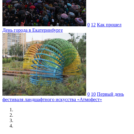
0
12
Как прошел
День города в Екатеринбурге
0
10
Первый день
фестиваля ландшафтного искусства «Атмофест»