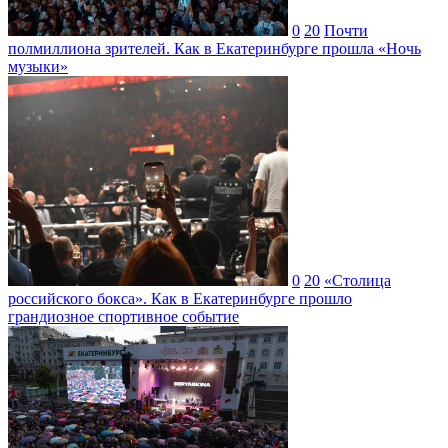
0
20
Почти
полмиллиона зрителей. Как в Екатеринбурге прошла «Ночь
музыки»
0
20
«Столица
российского бокса». Как в Екатеринбурге прошло
грандиозное спортивное событие