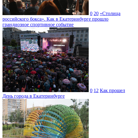
0
20
«Столица
российского бокса». Как в Екатеринбурге прошло
грандиозное спортивное событие
0
12
Как прошел
День города в Екатеринбурге