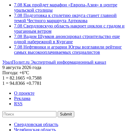
7.08
Как пройдет марафон «Европа-Азия» в центре
уральской столицы
7.08
Подготовка к столетию округа станет главной
темой Честного маршрута Артюхова
7.08
Свердловскую область накроет циклон с градом и
ураганным ветром
7.08
Вадим Шумков анонсировал строительство еще
одной набережной в Кургане
7.08
Нефтяники и аграрии Югры возглавили рейтинг
самых высокооплачиваемых специалистов
УралПолит.ru
Экспертный информационный канал
9 августа 2026 года
Погода:
+6°С
1
=
82.1665
+0.7588
1
=
94.8366
+0.7781
О проекте
Реклама
RSS
Submit
Свердловская область
Челябинская область