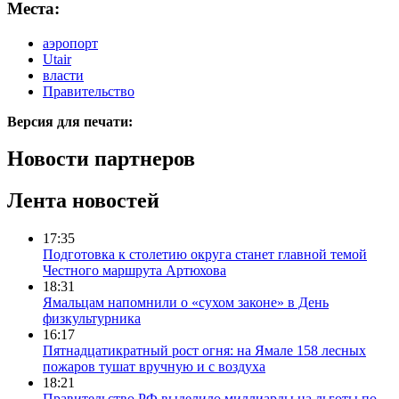
Места:
аэропорт
Utair
власти
Правительство
Версия для печати:
Новости партнеров
Лента новостей
17:35
Подготовка к столетию округа станет главной темой
Честного маршрута Артюхова
18:31
Ямальцам напомнили о «сухом законе» в День
физкультурника
16:17
Пятнадцатикратный рост огня: на Ямале 158 лесных
пожаров тушат вручную и с воздуха
18:21
Правительство РФ выделило миллиарды на льготы по