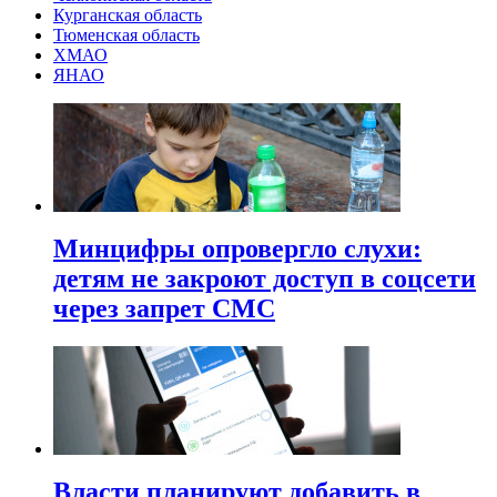
Курганская область
Тюменская область
ХМАО
ЯНАО
Минцифры опровергло слухи:
детям не закроют доступ в соцсети
через запрет СМС
Власти планируют добавить в