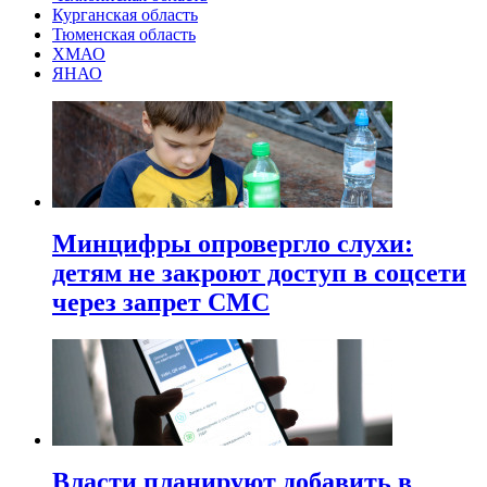
Курганская область
Тюменская область
ХМАО
ЯНАО
Минцифры опровергло слухи:
детям не закроют доступ в соцсети
через запрет СМС
Власти планируют добавить в