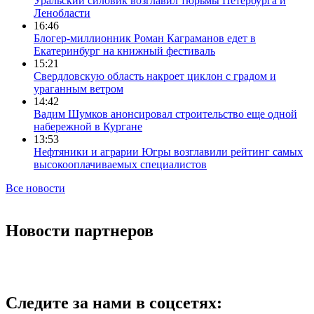
Уральский силовик возглавил тюрьмы Петербурга и
Ленобласти
16:46
Блогер-миллионник Роман Каграманов едет в
Екатеринбург на книжный фестиваль
15:21
Свердловскую область накроет циклон с градом и
ураганным ветром
14:42
Вадим Шумков анонсировал строительство еще одной
набережной в Кургане
13:53
Нефтяники и аграрии Югры возглавили рейтинг самых
высокооплачиваемых специалистов
Все новости
Новости партнеров
Следите за нами в соцсетях: