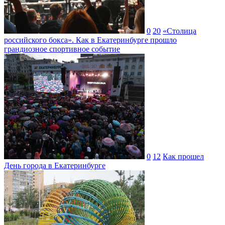
0
20
«Столица
российского бокса». Как в Екатеринбурге прошло
грандиозное спортивное событие
0
12
Как прошел
День города в Екатеринбурге