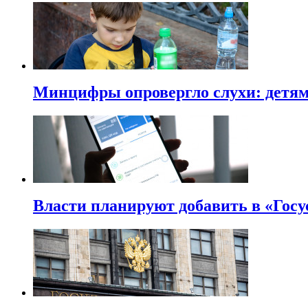
Минцифры опровергло слухи: детям 
Власти планируют добавить в «Госу