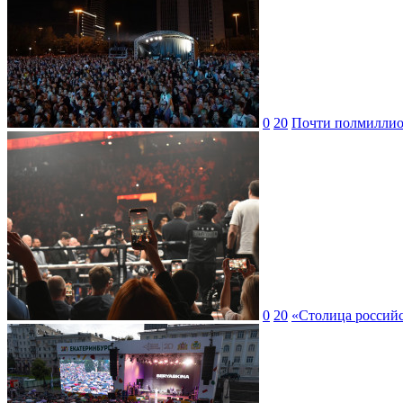
0
20
Почти полмиллион
0
20
«Столица российс