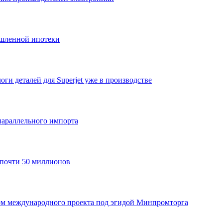
шленной ипотеки
ги деталей для Superjet уже в производстве
параллельного импорта
 почти 50 миллионов
ом международного проекта под эгидой Минпромторга