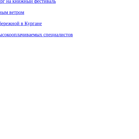
ург на книжный фестиваль
нным ветром
бережной в Кургане
ысокооплачиваемых специалистов