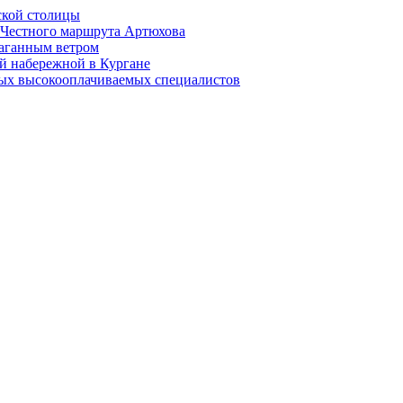
ской столицы
й Честного маршрута Артюхова
раганным ветром
й набережной в Кургане
мых высокооплачиваемых специалистов