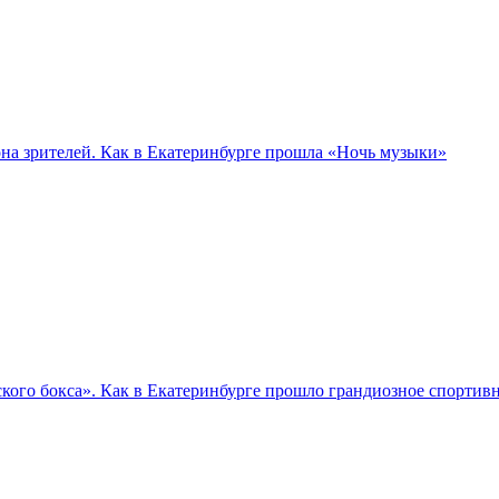
а зрителей. Как в Екатеринбурге прошла «Ночь музыки»
кого бокса». Как в Екатеринбурге прошло грандиозное спортив