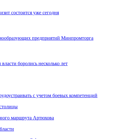
изит состоится уже сегодня
темообразующих предприятий Минпромторга
 власти боролись несколько лет
рудоустраивать с учетом боевых компетенций
 столицы
стного маршрута Артюхова
бласти