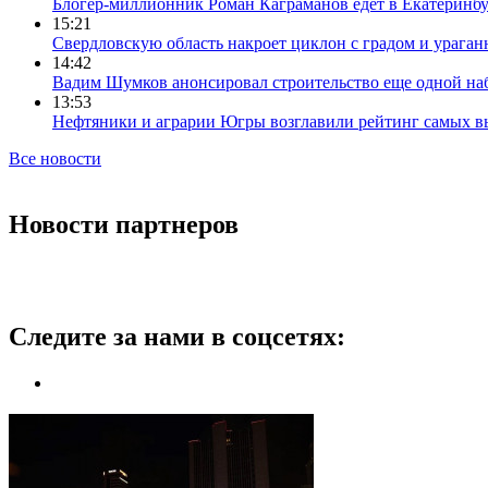
Блогер-миллионник Роман Каграманов едет в Екатеринб
15:21
Свердловскую область накроет циклон с градом и урага
14:42
Вадим Шумков анонсировал строительство еще одной на
13:53
Нефтяники и аграрии Югры возглавили рейтинг самых в
Все новости
Новости партнеров
Следите за нами в соцсетях: