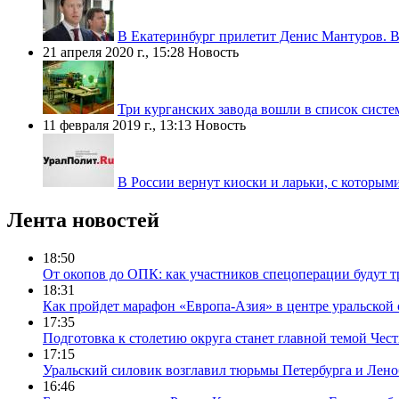
В Екатеринбург прилетит Денис Мантуров. В
21 апреля 2020 г., 15:28
Новость
Три курганских завода вошли в список сис
11 февраля 2019 г., 13:13
Новость
В России вернут киоски и ларьки, с которыми
Лента новостей
18:50
От окопов до ОПК: как участников спецоперации будут т
18:31
Как пройдет марафон «Европа-Азия» в центре уральской
17:35
Подготовка к столетию округа станет главной темой Че
17:15
Уральский силовик возглавил тюрьмы Петербурга и Лено
16:46