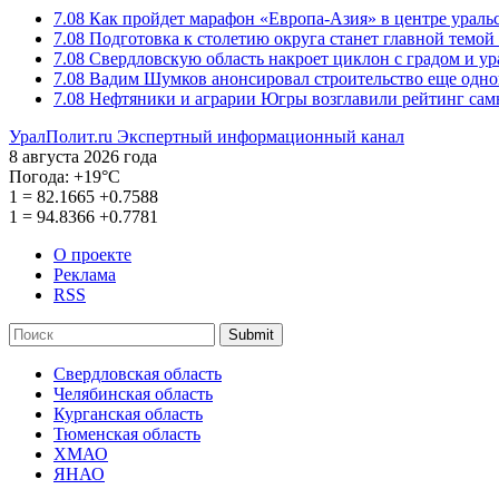
7.08
Как пройдет марафон «Европа-Азия» в центре ураль
7.08
Подготовка к столетию округа станет главной темо
7.08
Свердловскую область накроет циклон с градом и у
7.08
Вадим Шумков анонсировал строительство еще одно
7.08
Нефтяники и аграрии Югры возглавили рейтинг са
УралПолит.ru
Экспертный информационный канал
8 августа 2026 года
Погода:
+19°С
1
=
82.1665
+0.7588
1
=
94.8366
+0.7781
О проекте
Реклама
RSS
Submit
Свердловская область
Челябинская область
Курганская область
Тюменская область
ХМАО
ЯНАО