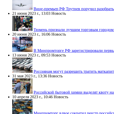
Вице-премьер РФ Трутнев поручил разобрать
21 июня 2023 г., 13:03
Новость
Тюмень признали лучшим торговым городом
20 июня 2023 г., 16:06
Новость
В Минпромторге РФ зарегистрировали первы
13 июня 2023 г., 09:53
Новость
Россиянам могут разрешить тратить маткапит
31 мая 2023 г., 13:36
Новость
Российской бытовой химии выделят квоту на
10 апреля 2023 г., 10:46
Новость
Минпромторг вдвое сократил реестр российс