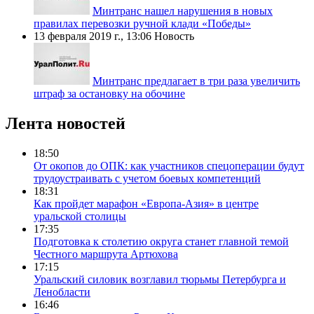
Минтранс нашел нарушения в новых
правилах перевозки ручной клади «Победы»
13 февраля 2019 г., 13:06
Новость
Минтранс предлагает в три раза увеличить
штраф за остановку на обочине
Лента новостей
18:50
От окопов до ОПК: как участников спецоперации будут
трудоустраивать с учетом боевых компетенций
18:31
Как пройдет марафон «Европа-Азия» в центре
уральской столицы
17:35
Подготовка к столетию округа станет главной темой
Честного маршрута Артюхова
17:15
Уральский силовик возглавил тюрьмы Петербурга и
Ленобласти
16:46