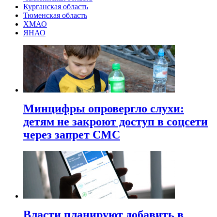
Курганская область
Тюменская область
ХМАО
ЯНАО
Минцифры опровергло слухи:
детям не закроют доступ в соцсети
через запрет СМС
Власти планируют добавить в