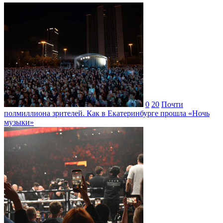
0
20
Почти
полмиллиона зрителей. Как в Екатеринбурге прошла «Ночь
музыки»