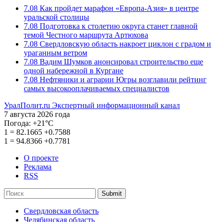
7.08
Как пройдет марафон «Европа-Азия» в центре
уральской столицы
7.08
Подготовка к столетию округа станет главной
темой Честного маршрута Артюхова
7.08
Свердловскую область накроет циклон с градом и
ураганным ветром
7.08
Вадим Шумков анонсировал строительство еще
одной набережной в Кургане
7.08
Нефтяники и аграрии Югры возглавили рейтинг
самых высокооплачиваемых специалистов
УралПолит.ru
Экспертный информационный канал
7 августа 2026 года
Погода:
+21°С
1
=
82.1665
+0.7588
1
=
94.8366
+0.7781
О проекте
Реклама
RSS
Submit
Свердловская область
Челябинская область