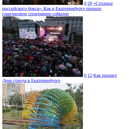
0
20
«Столица
российского бокса». Как в Екатеринбурге прошло
грандиозное спортивное событие
0
12
Как прошел
День города в Екатеринбурге