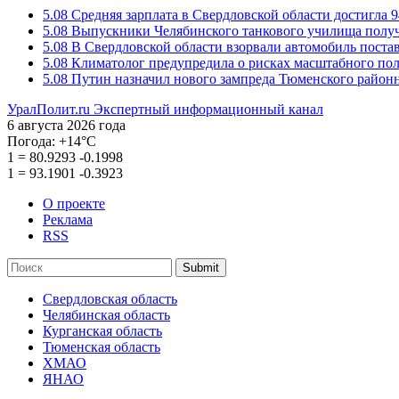
5.08
Средняя зарплата в Свердловской области достигла 9
5.08
Выпускники Челябинского танкового училища полу
5.08
В Свердловской области взорвали автомобиль пост
5.08
Климатолог предупредила о рисках масштабного пол
5.08
Путин назначил нового зампреда Тюменского районн
УралПолит.ru
Экспертный информационный канал
6 августа 2026 года
Погода:
+14°С
1
=
80.9293
-0.1998
1
=
93.1901
-0.3923
О проекте
Реклама
RSS
Submit
Свердловская область
Челябинская область
Курганская область
Тюменская область
ХМАО
ЯНАО