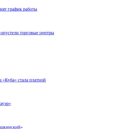
нят график работы
 опустели торговые центры
а «Куба» стала платной
ауэр»
ушкинский»