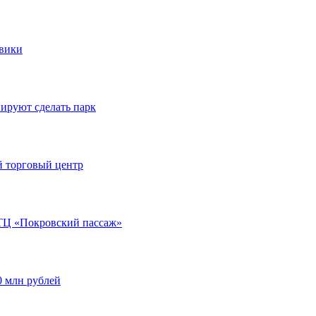
овики
ируют сделать парк
й торговый центр
ТЦ «Покровский пассаж»
0 млн рублей