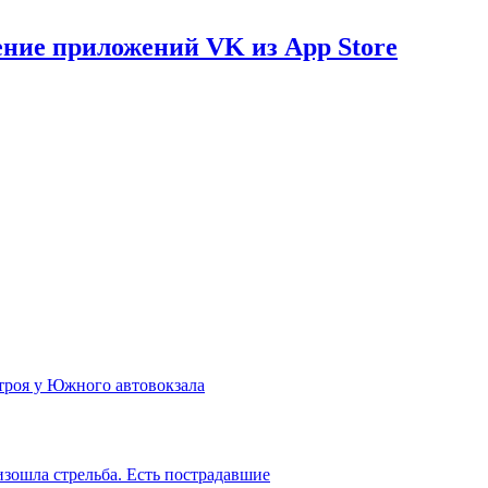
ение приложений VK из App Store
троя у Южного автовокзала
зошла стрельба. Есть пострадавшие