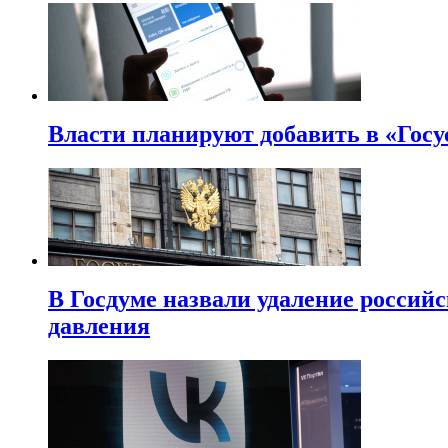
Власти планируют добавить в «Госу
В Госдуме назвали удаление россий
давления