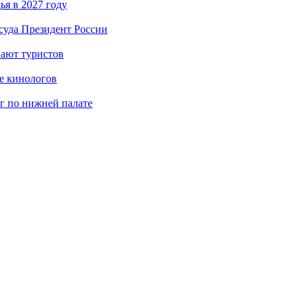
я в 2027 году
суда Президент России
вают туристов
е кинологов
г по нижней палате