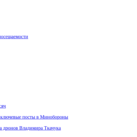
посещаемости
сяч
 ключевые посты в Минобороны
а дронов Владимира Ткачука