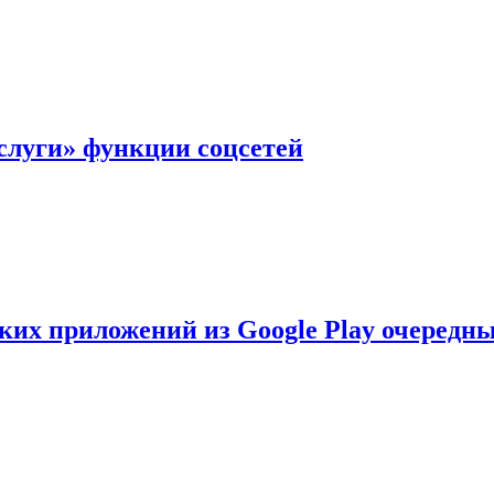
слуги» функции соцсетей
ских приложений из Google Play очеред