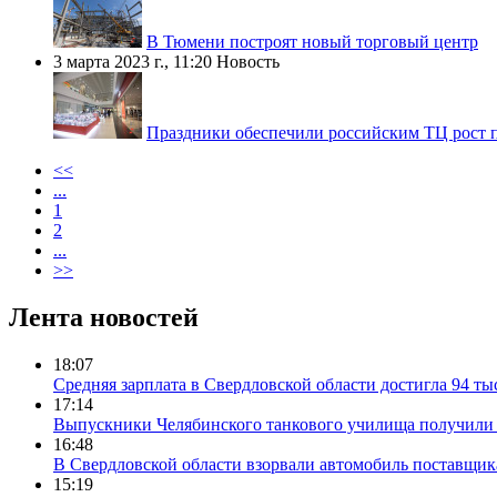
В Тюмени построят новый торговый центр
3 марта 2023 г., 11:20
Новость
Праздники обеспечили российским ТЦ рост 
<<
...
1
2
...
>>
Лента новостей
18:07
Средняя зарплата в Свердловской области достигла 94 ты
17:14
Выпускники Челябинского танкового училища получили
16:48
В Свердловской области взорвали автомобиль поставщик
15:19