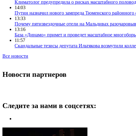
Климатолог предупредила о рисках масштабного половодь
14:03
Путин назначил нового зампреда Тюменского районного 
13:33
Почему пятизвездочные отели на Мальдивах разочаровы
13:16
База «Динамо» примет и проведет масштабное многоборь
11:57
Скандальные тезисы депутата Ильтякова возмутили колле
Все новости
Новости партнеров
Следите за нами в соцсетях: