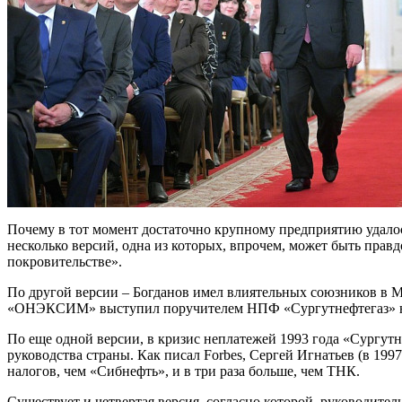
Почему в тот момент достаточно крупному предприятию удалос
несколько версий, одна из которых, впрочем, может быть пра
покровительстве».
По другой версии – Богданов имел влиятельных союзников в
«ОНЭКСИМ» выступил поручителем НПФ «Сургутнефтегаз» на 
По еще одной версии, в кризис неплатежей 1993 года «Сургутн
руководства страны. Как писал Forbes, Сергей Игнатьев (в 199
налогов, чем «Сибнефть», и в три раза больше, чем ТНК.
Существует и четвертая версия, согласно которой, руководите