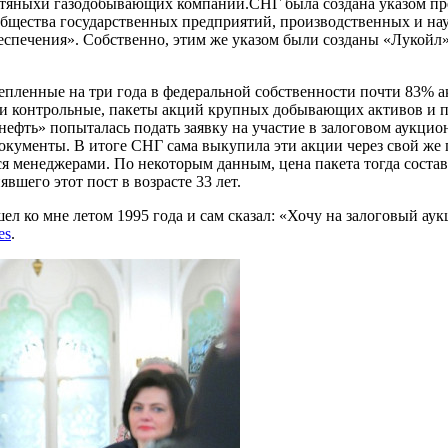
тяных
и газодобывающих компаний.СНГ была создана указом пре
общества государственных предприятий, производственных и н
печения». Собственно, этим же указом были созданы «Лукойл»
епленные на три года в федеральной собственности почти 83% ак
 и контрольные, пакеты акций крупных добывающих активов и п
снефть» попыталась подать заявку на участие в залоговом аукци
документы. В итоге СНГ сама выкупила эти акции через свой ж
ся менеджерами. По некоторым данным, цена пакета тогда состав
вшего этот пост в возрасте 33 лет.
ел ко мне летом 1995 года и сам сказал: «Хочу на залоговый аук
es
.