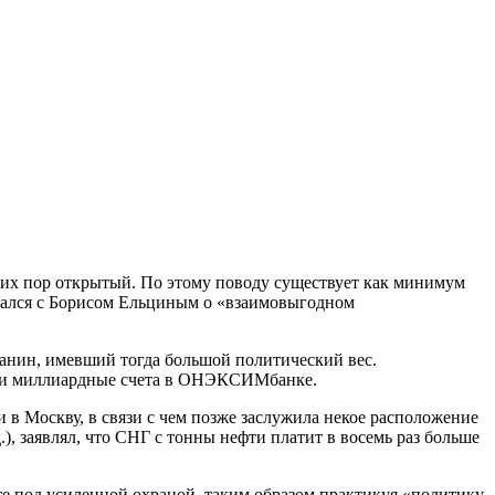
сих пор открытый. По этому поводу существует как минимум
ивался с Борисом Ельциным о «взаимовыгодном
анин, имевший тогда большой политический вес.
вои миллиардные счета в ОНЭКСИМбанке.
 в Москву, в связи с чем позже заслужила некое расположение
.), заявлял, что СНГ с тонны нефти платит в восемь раз больше
ете под усиленной охраной, таким образом практикуя «политику