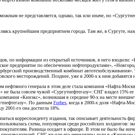
ожным не представляется, однако, так или иначе, но «Сургутне
ляясь крупнейшим предприятием города. Там же, в Сургуте, нах
годов, по информации из открытый источников, в него входили
ское предприятие по обеспечению нефтепродуктами», «Новгоро
рбургский производственный комбинат автотехобслуживания». Ч
вского месторождений. Позднее, уже в 2000-х к ним добавятся и 
ком нефтяного генерала в этом деле стала компания «Нафта-Мос
а» не была совсем чужой «Сургутнефтегазу»: СНГ владел 15% ее 
компания «Кинэкс», возникшая в середине 90-х на месте внешн
утнефтегазу». По данным
Forbes
, когда в 2000-х доля «Нафта-Мо
цу 2001-го она достигла 18%.
язаться корреспонденту издания, так описывает деятельность 
использовалась схема, популярная среди российских холдингов: 
покупателям. Разница оседает в офшоре. В этом не было бы ниче
-производителей, СНГ же или его менеджеры доли в «Кинэксе» н