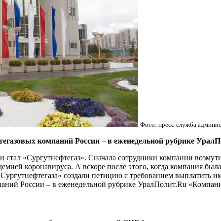
Фото: пресс-служба админи
фтегазовых компаний России – в еженедельной рубрике Урал
 стал «Сургутнефтегаз». Сначала сотрудники компании возмутил
демией коронавируса. А вскоре после этого, когда компания был
ургутнефтегаза» создали петицию с требованием выплатить им п
паний России – в еженедельной рубрике УралПолит.Ru «Компани