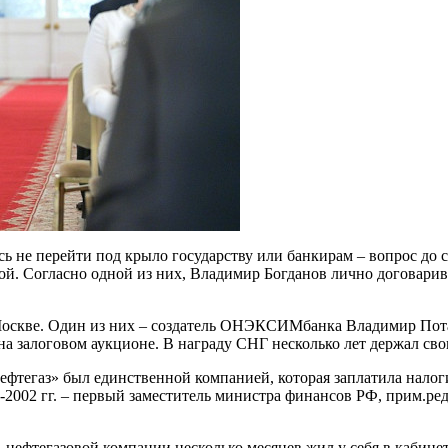
ь не перейти под крыло государству или банкирам – вопрос до 
вдой. Согласно одной из них, Владимир Богданов лично договар
 Москве. Один из них – создатель ОНЭКСИМбанка Владимир Пот
залоговом аукционе. В награду СНГ несколько лет держал с
ефтегаз» был единственной компанией, которая заплатила налоги
7-2002 гг. – первый заместитель министра финансов РФ, прим.ред
ль нефтегазовой компании несколько месяцев жил у себя в кабин