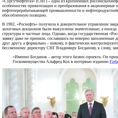
«Сургутнефтегаз» (СНГ)
–
одна из крупнейших российских
неф
особенностях приватизации и преобразования в акционерные 
нефтеперерабатывающей промышленности и нефтепродуктообес
обособленную позицию.
В 1992, «Роснефть» получила в доверительное управление закр
залоговых аукционов были выкуплены значительные, а иногда
структуры и частные лица. Однако, когда государственная «Ро
заявку даже не приняли, сославшись на неверно заполненные 
друг другу, а формально – никому, и фактически контролируют
бессменному директору СНГ Владимиру Богданову, к слову, заня
«Именно Богданов – автор этого бизнес-проекта. Он приш
Госкомимущества Альфред Кох в интервью изданию
Forb