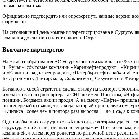
невмешательства».
Официально подтвердить или опровергнуть данные версии возм
формально.
На сегодняшний день компания зарегистрирована в Сургуте, яв
компания до сих пор платит налоги в Югре.
Выгодное партнерство
На момент образования АО «Сургутнефтегаза» в начале 90-х 
и «Ручьи», сбытовые компании «Карелнефтепродукт», «Кириш
и «Калининграднефтепродукт», «Петербургнефтеснаб» и «Пете
Быстринского, Лянторского, Солкинского, Савуйского и Федоро
Богданов в своей стратегии сделал ставку на экспорт. Союзни
имела статус спецэкспортера, а СНГ не имел. При этом, «Нафт
позиции, Богданов акции продал. А на смену «Нафте» пришла 
нефтеперерабатывающего завода, который принадлежит «Сург
«Кинэкса» более чем в полтора раза выросла — до 15%, а к кон
Один из бывших сотрудников «Кинекса», с которым удалось св
структурам на Западе, где шла перепродажа». По его словам, 
компанией, а затем перепродается по рыночной цене реальным 
офшоров обычно тесно связаны с владельцами самих компаний