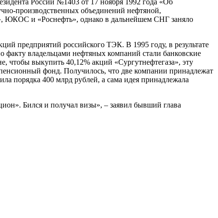
зидента России №1403 от 17 ноября 1992 года «Об
аучно-производственных объединений нефтяной,
, ЮКОС и «Роснефть», однако в дальнейшем СНГ заняло
ций предприятий российского ТЭК. В 1995 году, в результате
о факту владельцами нефтяных компаний стали банковские
оне, чтобы выкупить 40,12% акций «Сургутнефтегаза», эту
е пенсионный фонд. Получилось, что две компании принадлежат
ила порядка 400 млрд рублей, а сама идея принадлежала
цион». Бился и получал визы», – заявил бывший глава