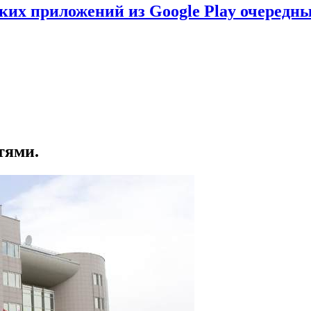
ских приложений из Google Play очеред
тями.