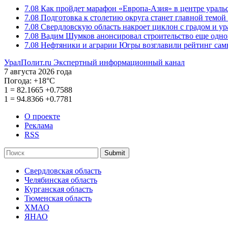
7.08
Как пройдет марафон «Европа-Азия» в центре ураль
7.08
Подготовка к столетию округа станет главной темо
7.08
Свердловскую область накроет циклон с градом и у
7.08
Вадим Шумков анонсировал строительство еще одно
7.08
Нефтяники и аграрии Югры возглавили рейтинг са
УралПолит.ru
Экспертный информационный канал
7 августа 2026 года
Погода:
+18°С
1
=
82.1665
+0.7588
1
=
94.8366
+0.7781
О проекте
Реклама
RSS
Submit
Свердловская область
Челябинская область
Курганская область
Тюменская область
ХМАО
ЯНАО