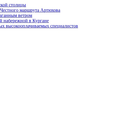
ской столицы
й Честного маршрута Артюхова
раганным ветром
й набережной в Кургане
мых высокооплачиваемых специалистов