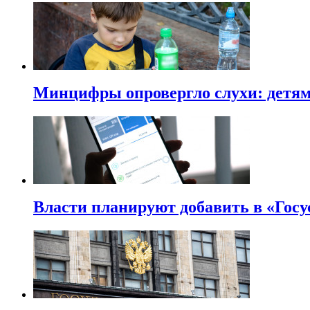
Минцифры опровергло слухи: детям 
Власти планируют добавить в «Госу