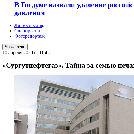
В Госдуме назвали удаление россий
давления
Личный взгляд
Спецпроекты
Фоторепортаж
Show menu
10 апреля 2020 г., 11:45
«Сургутнефтегаз». Тайна за семью печа