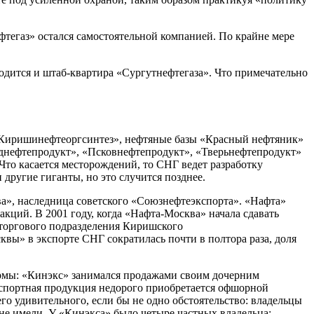
фтегаз» остался самостоятельной компанией. По крайне мере
одится и штаб-квартира «Сургутнефтегаза». Что примечательно
: «Киришинефтеоргсинтез», нефтяные базы «Красный нефтяник»
днефтепродукт», «Псковнефтепродукт», «Тверьнефтепродукт»
то касается месторождений, то СНГ ведет разработку
другие гиганты, но это случится позднее.
ква», наследница советского «Союзнефтеэкспорта». «Нафта»
акций. В 2001 году, когда «Нафта-Москва» начала сдавать
еторгового подразделения Киришского
сквы» в экспорте СНГ сократилась почти в полтора раза, доля
фирмы: «Кинэкс» занимался продажами своим дочерним
экспортная продукция недорого приобретается офшорной
го удивительного, если бы не одно обстоятельство: владельцы
е имели. У «Кинэкса» было четыре частных владельца: