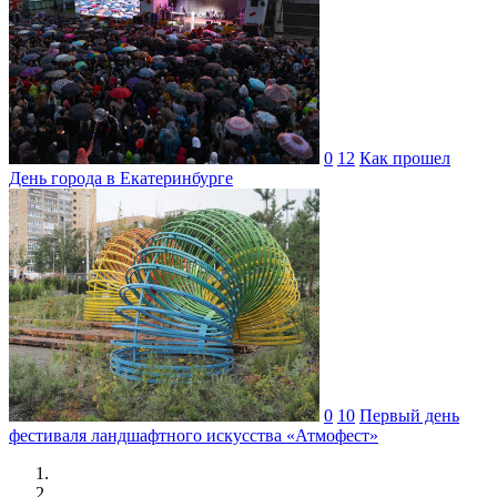
0
12
Как прошел
День города в Екатеринбурге
0
10
Первый день
фестиваля ландшафтного искусства «Атмофест»