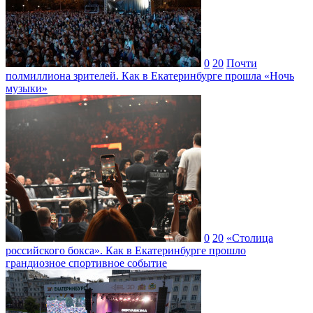
0
20
Почти
полмиллиона зрителей. Как в Екатеринбурге прошла «Ночь
музыки»
0
20
«Столица
российского бокса». Как в Екатеринбурге прошло
грандиозное спортивное событие