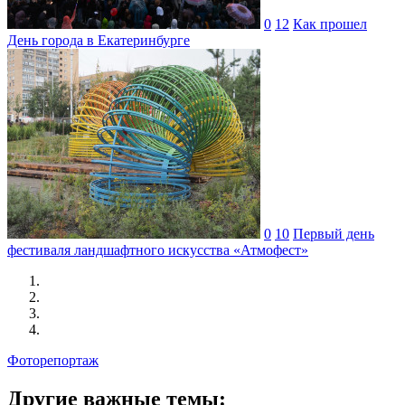
0
12
Как прошел
День города в Екатеринбурге
0
10
Первый день
фестиваля ландшафтного искусства «Атмофест»
Фоторепортаж
Другие важные темы: