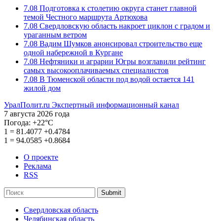
7.08
Подготовка к столетию округа станет главной
темой Честного маршрута Артюхова
7.08
Свердловскую область накроет циклон с градом и
ураганным ветром
7.08
Вадим Шумков анонсировал строительство еще
одной набережной в Кургане
7.08
Нефтяники и аграрии Югры возглавили рейтинг
самых высокооплачиваемых специалистов
7.08
В Тюменской области под водой остается 141
жилой дом
УралПолит.ru
Экспертный информационный канал
7 августа 2026 года
Погода:
+22°С
1
=
81.4077
+0.4784
1
=
94.0585
+0.8684
О проекте
Реклама
RSS
Submit
Свердловская область
Челябинская область