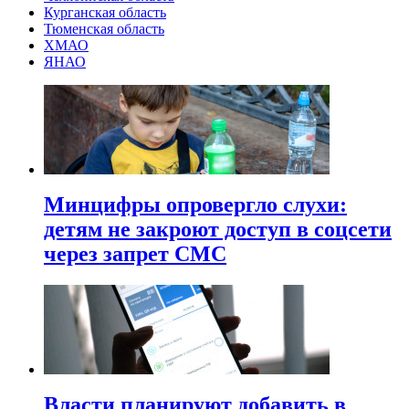
Курганская область
Тюменская область
ХМАО
ЯНАО
Минцифры опровергло слухи:
детям не закроют доступ в соцсети
через запрет СМС
Власти планируют добавить в