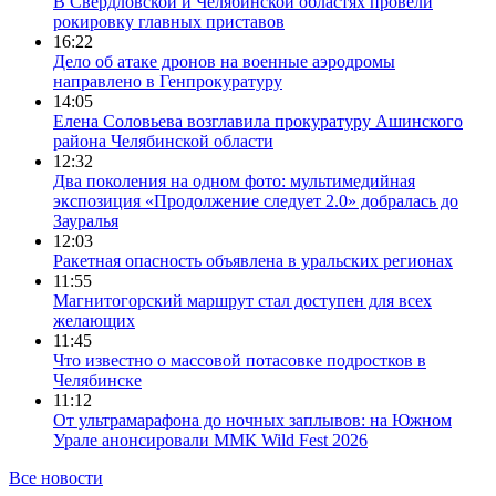
В Свердловской и Челябинской областях провели
рокировку главных приставов
16:22
Дело об атаке дронов на военные аэродромы
направлено в Генпрокуратуру
14:05
Елена Соловьева возглавила прокуратуру Ашинского
района Челябинской области
12:32
Два поколения на одном фото: мультимедийная
экспозиция «Продолжение следует 2.0» добралась до
Зауралья
12:03
Ракетная опасность объявлена в уральских регионах
11:55
Магнитогорский маршрут стал доступен для всех
желающих
11:45
Что известно о массовой потасовке подростков в
Челябинске
11:12
От ультрамарафона до ночных заплывов: на Южном
Урале анонсировали ММК Wild Fest 2026
Все новости