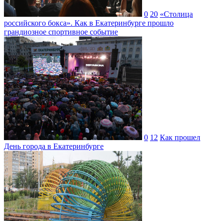
0
20
«Столица
российского бокса». Как в Екатеринбурге прошло
грандиозное спортивное событие
0
12
Как прошел
День города в Екатеринбурге