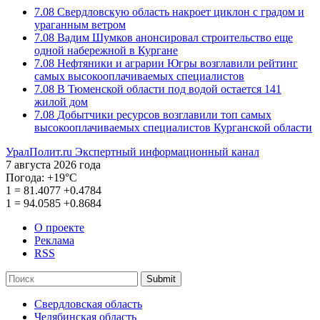
7.08
Свердловскую область накроет циклон с градом и
ураганным ветром
7.08
Вадим Шумков анонсировал строительство еще
одной набережной в Кургане
7.08
Нефтяники и аграрии Югры возглавили рейтинг
самых высокооплачиваемых специалистов
7.08
В Тюменской области под водой остается 141
жилой дом
7.08
Добытчики ресурсов возглавили топ самых
высокооплачиваемых специалистов Курганской области
УралПолит.ru
Экспертный информационный канал
7 августа 2026 года
Погода:
+19°С
1
=
81.4077
+0.4784
1
=
94.0585
+0.8684
О проекте
Реклама
RSS
Submit
Свердловская область
Челябинская область