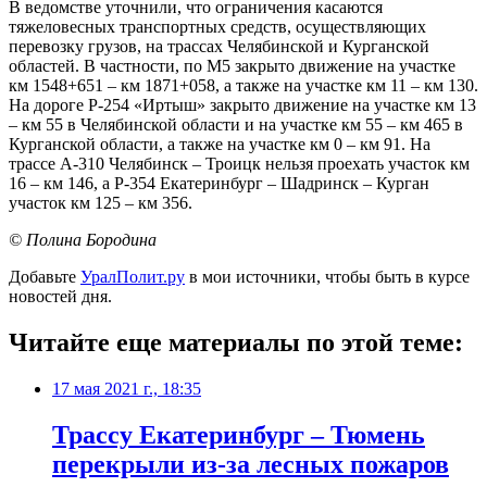
В ведомстве уточнили, что ограничения касаются
тяжеловесных транспортных средств, осуществляющих
перевозку грузов, на трассах Челябинской и Курганской
областей. В частности, по М5 закрыто движение на участке
км 1548+651 – км 1871+058, а также на участке км 11 – км 130.
На дороге Р-254 «Иртыш» закрыто движение на участке км 13
– км 55 в Челябинской области и на участке км 55 – км 465 в
Курганской области, а также на участке км 0 – км 91. На
трассе А-310 Челябинск – Троицк нельзя проехать участок км
16 – км 146, а Р-354 Екатеринбург – Шадринск – Курган
участок км 125 – км 356.
© Полина Бородина
Добавьте
УралПолит.ру
в мои источники, чтобы быть в курсе
новостей дня.
Читайте еще материалы по этой теме:
17 мая 2021 г., 18:35
​Трассу Екатеринбург – Тюмень
перекрыли из-за лесных пожаров