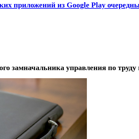
ских приложений из Google Play очеред
ого замначальника управления по труду 