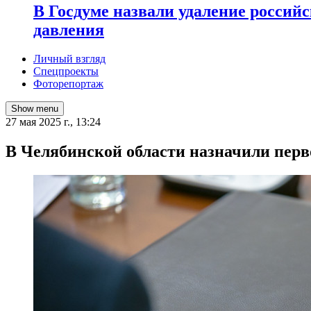
В Госдуме назвали удаление россий
давления
Личный взгляд
Спецпроекты
Фоторепортаж
Show menu
27 мая 2025 г., 13:24
В Челябинской области назначили перв