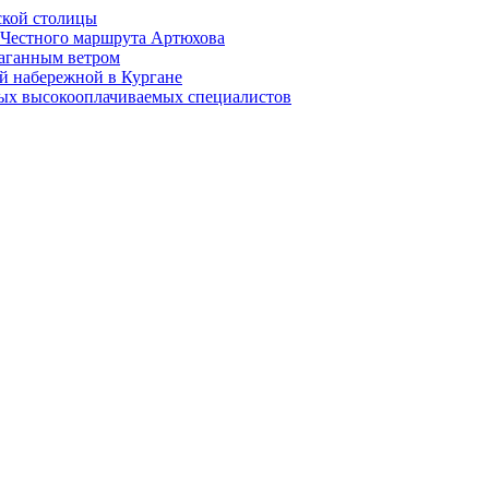
ской столицы
й Честного маршрута Артюхова
раганным ветром
й набережной в Кургане
мых высокооплачиваемых специалистов