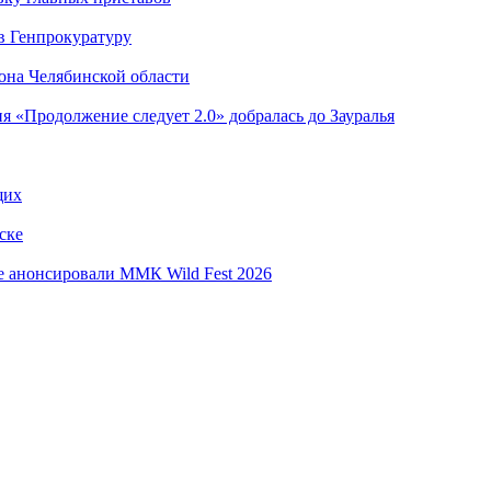
в Генпрокуратуру
она Челябинской области
я «Продолжение следует 2.0» добралась до Зауралья
щих
ске
е анонсировали ММК Wild Fest 2026