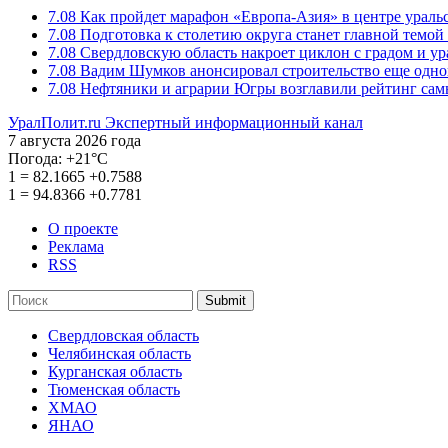
7.08
Как пройдет марафон «Европа-Азия» в центре ураль
7.08
Подготовка к столетию округа станет главной темо
7.08
Свердловскую область накроет циклон с градом и у
7.08
Вадим Шумков анонсировал строительство еще одно
7.08
Нефтяники и аграрии Югры возглавили рейтинг са
УралПолит.ru
Экспертный информационный канал
7 августа 2026 года
Погода:
+21°С
1
=
82.1665
+0.7588
1
=
94.8366
+0.7781
О проекте
Реклама
RSS
Submit
Свердловская область
Челябинская область
Курганская область
Тюменская область
ХМАО
ЯНАО