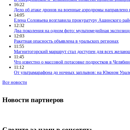
16:22
Дело об атаке дронов на военные аэродромы направлено 
14:05
Елена Соловьева возглавила прокуратуру Ашинского рай
12:32
Два поколения на одном фото: мультимедийная экспозици
12:03
Ракетная опасность объявлена в уральских регионах
11:55
Магнитогорский маршрут стал доступен для всех желаю
11:45
Что известно о массовой потасовке подростков в Челябин
11:12
От ультрамарафона до ночных заплывов: на Южном Урал
Все новости
Новости партнеров
Следите за нами в соцсетях: