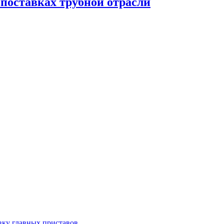
поставках трубной отрасли
вку главных приставов