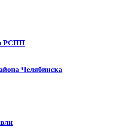
ты РСПП
айона Челябинска
овли