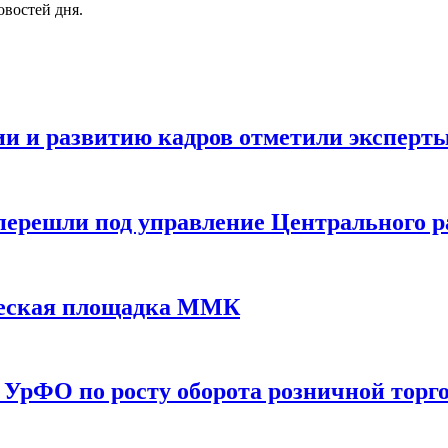
овостей дня.
и и развитию кадров отметили экспер
ерешли под управление Центрального р
ческая площадка ММК
 УрФО по росту оборота розничной торг