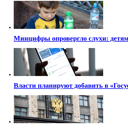
Минцифры опровергло слухи: детям 
Власти планируют добавить в «Госу