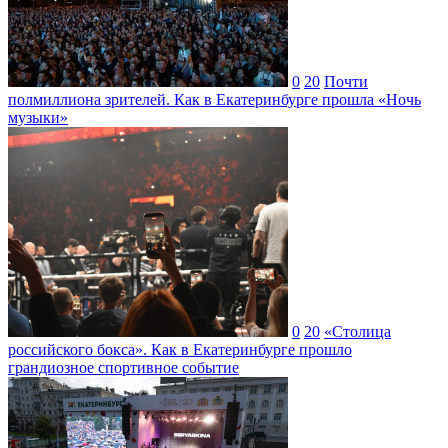
0
20
Почти
полмиллиона зрителей. Как в Екатеринбурге прошла «Ночь
музыки»
0
20
«Столица
российского бокса». Как в Екатеринбурге прошло
грандиозное спортивное событие