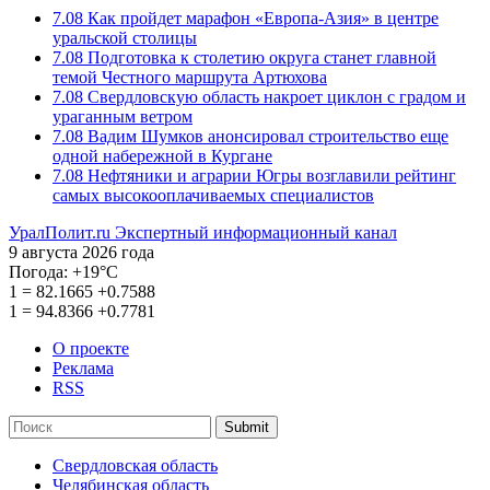
7.08
Как пройдет марафон «Европа-Азия» в центре
уральской столицы
7.08
Подготовка к столетию округа станет главной
темой Честного маршрута Артюхова
7.08
Свердловскую область накроет циклон с градом и
ураганным ветром
7.08
Вадим Шумков анонсировал строительство еще
одной набережной в Кургане
7.08
Нефтяники и аграрии Югры возглавили рейтинг
самых высокооплачиваемых специалистов
УралПолит.ru
Экспертный информационный канал
9 августа 2026 года
Погода:
+19°С
1
=
82.1665
+0.7588
1
=
94.8366
+0.7781
О проекте
Реклама
RSS
Submit
Свердловская область
Челябинская область