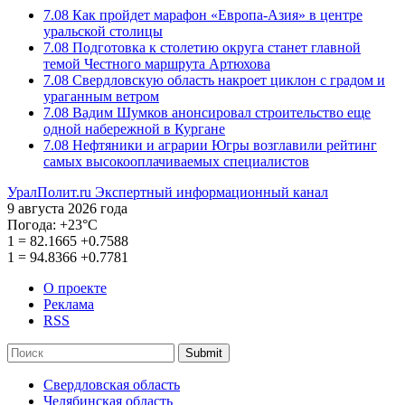
7.08
Как пройдет марафон «Европа-Азия» в центре
уральской столицы
7.08
Подготовка к столетию округа станет главной
темой Честного маршрута Артюхова
7.08
Свердловскую область накроет циклон с градом и
ураганным ветром
7.08
Вадим Шумков анонсировал строительство еще
одной набережной в Кургане
7.08
Нефтяники и аграрии Югры возглавили рейтинг
самых высокооплачиваемых специалистов
УралПолит.ru
Экспертный информационный канал
9 августа 2026 года
Погода:
+23°С
1
=
82.1665
+0.7588
1
=
94.8366
+0.7781
О проекте
Реклама
RSS
Submit
Свердловская область
Челябинская область