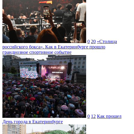
0
20
«Столица
российского бокса». Как в Екатеринбурге прошло
грандиозное спортивное событие
0
12
Как прошел
День города в Екатеринбурге