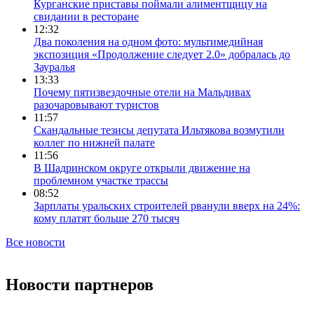
Курганские приставы поймали алиментщицу на
свидании в ресторане
12:32
Два поколения на одном фото: мультимедийная
экспозиция «Продолжение следует 2.0» добралась до
Зауралья
13:33
Почему пятизвездочные отели на Мальдивах
разочаровывают туристов
11:57
Скандальные тезисы депутата Ильтякова возмутили
коллег по нижней палате
11:56
В Шадринском округе открыли движение на
проблемном участке трассы
08:52
Зарплаты уральских строителей рванули вверх на 24%:
кому платят больше 270 тысяч
Все новости
Новости партнеров