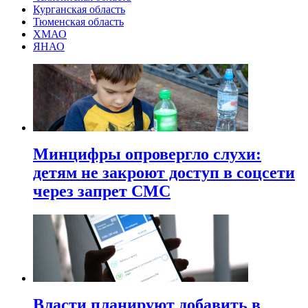
Курганская область
Тюменская область
ХМАО
ЯНАО
Минцифры опровергло слухи:
детям не закроют доступ в соцсети
через запрет СМС
Власти планируют добавить в