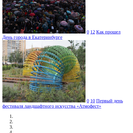
0
12
Как прошел
День города в Екатеринбурге
0
10
Первый день
фестиваля ландшафтного искусства «Атмофест»