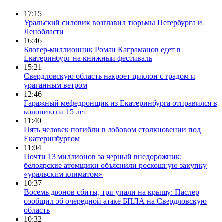
17:15
Уральский силовик возглавил тюрьмы Петербурга и
Ленобласти
16:46
Блогер-миллионник Роман Каграманов едет в
Екатеринбург на книжный фестиваль
15:21
Свердловскую область накроет циклон с градом и
ураганным ветром
12:46
Гаражный мефедронщик из Екатеринбурга отправился в
колонию на 15 лет
11:40
Пять человек погибли в лобовом столкновении под
Екатеринбургом
11:04
Почти 13 миллионов за черный внедорожник:
белоярские атомщики объяснили роскошную закупку
«уральским климатом»
10:37
Восемь дронов сбиты, три упали на крышу: Паслер
сообщил об очередной атаке БПЛА на Свердловскую
область
10:32