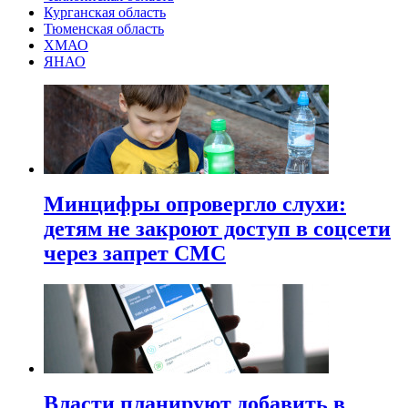
Курганская область
Тюменская область
ХМАО
ЯНАО
Минцифры опровергло слухи:
детям не закроют доступ в соцсети
через запрет СМС
Власти планируют добавить в