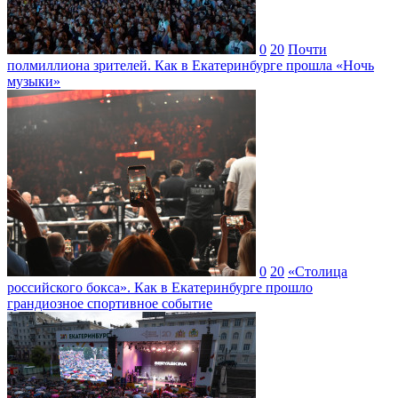
0
20
Почти
полмиллиона зрителей. Как в Екатеринбурге прошла «Ночь
музыки»
0
20
«Столица
российского бокса». Как в Екатеринбурге прошло
грандиозное спортивное событие