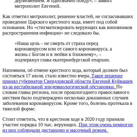
дерзновением. Я однозначно пойду», – заявил
митрополит Евгений.
Как отметил митрополит, решение властей, не согласовавших
проведение Царского крестного хода, имеет под собой
основания. Но «стигматизировать верующих как виновников
распространения инфекции» не следовало бы.
«Наша цель – не смерть от страха перед
коронавирусом или от самого коронавируса, а
жизнь с Богом и в любви к ближнему», –
подчеркнул глава екатеринбургской епархии.
Напомним, об отмене крестного хода, который должен был
состояться 17 июля, стало известно вчера.
Такое решение
принял губернатор Свердловской области Евгений Куйвашев
из-за нестабильной эпидемиологической обстановки.
По
словам главы региона, после прошлогоднего православного
шествия было подтверждено несколько доказанных случаев
заболевания коронавирусом. Кроме того, болезнь протекала в
тяжелой форме.
Стоит отметить, что в крестном ходе в 2020 году приняли
участие порядка 10 тыс. верующих.
При этом очень немногие
из них соблюдали дистанцию и масочный режим.