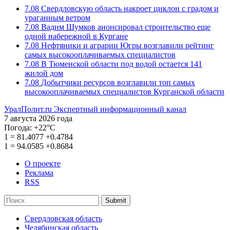
7.08
Свердловскую область накроет циклон с градом и
ураганным ветром
7.08
Вадим Шумков анонсировал строительство еще
одной набережной в Кургане
7.08
Нефтяники и аграрии Югры возглавили рейтинг
самых высокооплачиваемых специалистов
7.08
В Тюменской области под водой остается 141
жилой дом
7.08
Добытчики ресурсов возглавили топ самых
высокооплачиваемых специалистов Курганской области
УралПолит.ru
Экспертный информационный канал
7 августа 2026 года
Погода:
+22°С
1
=
81.4077
+0.4784
1
=
94.0585
+0.8684
О проекте
Реклама
RSS
Submit
Свердловская область
Челябинская область