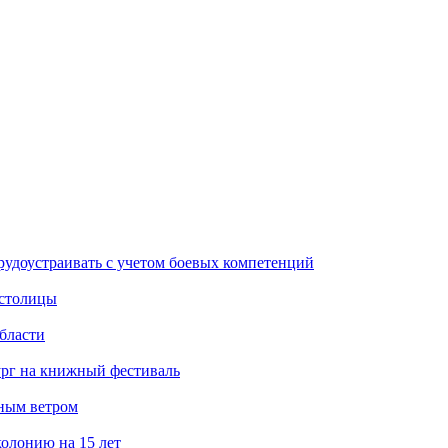
рудоустраивать с учетом боевых компетенций
 столицы
бласти
ург на книжный фестиваль
нным ветром
олонию на 15 лет