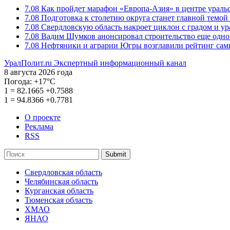
7.08
Как пройдет марафон «Европа-Азия» в центре ураль
7.08
Подготовка к столетию округа станет главной темо
7.08
Свердловскую область накроет циклон с градом и у
7.08
Вадим Шумков анонсировал строительство еще одно
7.08
Нефтяники и аграрии Югры возглавили рейтинг са
УралПолит.ru
Экспертный информационный канал
8 августа 2026 года
Погода:
+17°С
1
=
82.1665
+0.7588
1
=
94.8366
+0.7781
О проекте
Реклама
RSS
Submit
Свердловская область
Челябинская область
Курганская область
Тюменская область
ХМАО
ЯНАО