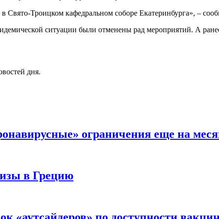
 в Свято-Троицком кафедральном соборе Екатеринбурга», – соо
эпидемической ситуации были отменены рад мероприятий. А ране
овостей дня.
ронавирусные» ограничения еще на меся
визы в Грецию
сок «аутсайдеров» по доступности вакц