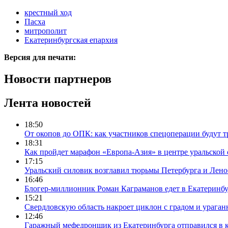
крестный ход
Пасха
митрополит
Екатеринбургская епархия
Версия для печати:
Новости партнеров
Лента новостей
18:50
От окопов до ОПК: как участников спецоперации будут т
18:31
Как пройдет марафон «Европа-Азия» в центре уральской
17:15
Уральский силовик возглавил тюрьмы Петербурга и Лено
16:46
Блогер-миллионник Роман Каграманов едет в Екатеринб
15:21
Свердловскую область накроет циклон с градом и урага
12:46
Гаражный мефедронщик из Екатеринбурга отправился в к