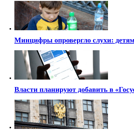
Минцифры опровергло слухи: детям 
Власти планируют добавить в «Госу