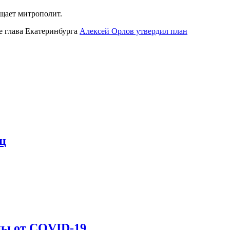
бщает митрополит.
е глава Екатеринбурга
Алексей Орлов утвердил план
ц
ины от COVID-19