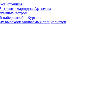
ской столицы
й Честного маршрута Артюхова
раганным ветром
й набережной в Кургане
мых высокооплачиваемых специалистов