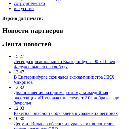
сотрудничество
искусство
Версия для печати:
Новости партнеров
Лента новостей
15:27
Легенда криминального Екатеринбурга 90-х Павел
Федулев вышел на свободу
13:47
В Екатеринбурге скончался экс-замминистра ЖКХ
Чикризов
12:32
Два поколения на одном фото: мультимедийная
экспозиция «Продолжение следует 2.0» добралась до
Зауралья
12:03
Ракетная опасность объявлена в уральских регионах
10:30
Депутат Вихарев обеспечил уральских волонтеров
материалами для СВО