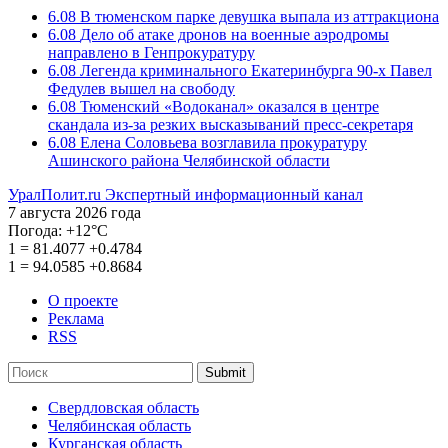
6.08
В тюменском парке девушка выпала из аттракциона
6.08
Дело об атаке дронов на военные аэродромы
направлено в Генпрокуратуру
6.08
Легенда криминального Екатеринбурга 90-х Павел
Федулев вышел на свободу
6.08
Тюменский «Водоканал» оказался в центре
скандала из-за резких высказываний пресс-секретаря
6.08
Елена Соловьева возглавила прокуратуру
Ашинского района Челябинской области
УралПолит.ru
Экспертный информационный канал
7 августа 2026 года
Погода:
+12°С
1
=
81.4077
+0.4784
1
=
94.0585
+0.8684
О проекте
Реклама
RSS
Submit
Свердловская область
Челябинская область
Курганская область