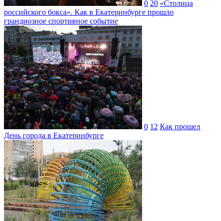
0
20
«Столица
российского бокса». Как в Екатеринбурге прошло
грандиозное спортивное событие
0
12
Как прошел
День города в Екатеринбурге