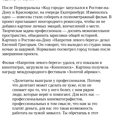
После Первоуральска «Код города» запускался в Ростове-на-
Дону и Красноярске, на очереди Екатеринбург. Изменилось
одно — новеллы стали собирать в полнометражный фильм. В
проект приглашают иногороднего режиссера, чтобы он не
добавил картине личных эмоций, впечатлений о месте.
Творческая задача профессионала — доснять межновелльное
пространство, объединить зарисовки общей историей.
Картину о Ростове-на-Дону «Напротив левого берега» делал
Евгений Григорьев. Он говорит, что выходил из студии лишь
ночью за шаурмой. Нормально посмотрел город только после
завершения проекта.
Фильм «Напротив левого берега» удался, его показали в
кинотеатрах, загрузили на «Кинопоиск». Картина получила
награду международного фестиваля «Золотой абрикос».
«Дилетанты выиграли у профессионалов. Потому
что дилетант может сделать не хуже, если он
снимает про то, что у него болит, с ним рядом
люди, которые верят и помогают. Для всех нас —
профессиональных кинематографистов,
профессиональных в том смысле, что нам за это
платят деньги, для нас это такая возможность
работать на чужой замысел. Ты обретаешь в этот