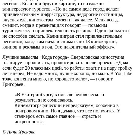
легенды. Если они будут в картине, то возможно
заинтересуют туристов. «Но на самом деле город делает
привлекательным инфраструктура, недорогие гостиницы,
вкусная еда, кинотеатры, музеи и так далее. Меня всегда
смешит, когда в презентациях говорят — повысим
туристическую привлекательность региона. Один фильм это
не способен сделать. Калининград стал привлекательным
регионом, когда там начали снимать по 18 кинокартин,
клипов и рекламы в год. Это накопительный эффект».
Лучшие замыслы «Кода города» Свердловская киностудия
планирует продвигать, продюсировать после проекта. «Даже
если будет 20 классных идей, то работы хватит на пару тройку
лет вперед. Не надо много, лучше хорошо, но мало. В YouTube
тоже контента много, но хорошего мало», — говорит
Григорьев.
«В Екатеринбурге, в смысле человеческого
результата, я не сомневаюсь.
Кинематографический непредсказуем, особенно в
неигровом кино. Но я думаю, что все получится. У
сталкеров есть самое главное — страсть и
искренность».
© Анна Хренова