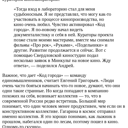
«Тогда вход в лабораторию стал для меня
судьбоносным. Я не представлял, что могу как-то
участвовать в процессе кинопроизводства, но
кино очень любил. Чувство активировал «Код
города». Я по-новому начал видеть
документалистику и себя в ней. Кураторы проекта
позже стали моими мастерами, вместе мы снимали
фильмы «Про рок», «Руками», «Подельники» и
другие. Развитие продолжается и сейчас. Вот с
помощью Свердловской киностудии подал
несколько заявок в Минкульт на новое кино. Жду
ответа», — поделился Андрей.
Важное, что дает «Код города» — команду
единомышленников, считает Евгений Григорьев. «Люди
очень часто бояться начинать что-то новое, думают, что они
одни такие странные. Но когда попадают в компанию
похожих на себя, возникает коллектив — то, что в
современной России редко встретишь. Большой мир
понимает, что один человек менее продуктивен, чем если он в
конструктивном коллективе. Гагарина в космос отправил
именно коллектив. Я это хорошо понимаю, как лыжник в
прошлом, набегался один по лесам, поэтому пошел в кино.
Одному-то скучно».