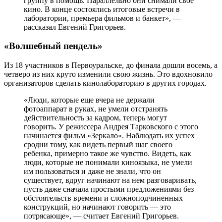
группу в помощь. Параллельно они снимали свое
кино. В конце состоялись итоговые встречи в
лаборатории, премьера фильмов и банкет», —
рассказал Евгений Григорьев.
«Волшебный пендель»
Из 18 участников в Первоуральске, до финала дошли восемь, а
четверо из них круто изменили свою жизнь. Это вдохновило
организаторов сделать кинолабораторию в других городах.
«Люди, которые еще вчера не держали
фотоаппарат в руках, не умели отстранять
действительность за кадром, теперь могут
говорить. У режиссера Андрея Тарковского с этого
начинается фильм «Зеркало». Наблюдать их успех
сродни тому, как видеть первый шаг своего
ребенка, примерно такое же чувство. Видеть, как
люди, которые не понимали киноязыка, не умели
им пользоваться и даже не знали, что он
существует, вдруг начинают на нем разговаривать,
пусть даже сначала простыми предложениями без
обстоятельств времени и сложноподчиненных
конструкций, но начинают говорить — это
потрясающе», — считает Евгений Григорьев.