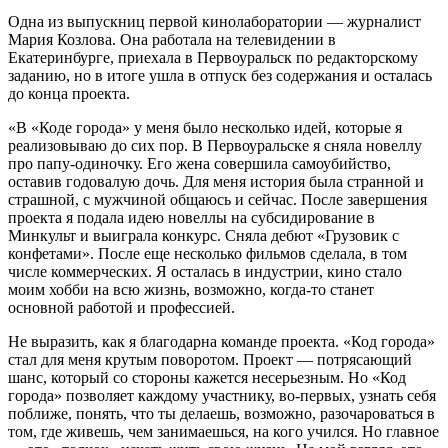
Одна из выпускниц первой кинолаборатории — журналист
Мария Козлова. Она работала на телевидении в
Екатеринбурге, приехала в Первоуральск по редакторскому
заданию, но в итоге ушла в отпуск без содержания и осталась
до конца проекта.
«В «Коде города» у меня было несколько идей, которые я
реализовываю до сих пор. В Первоуральске я сняла новеллу
про папу-одиночку. Его жена совершила самоубийство,
оставив годовалую дочь. Для меня история была странной и
страшной, с мужчиной общаюсь и сейчас. После завершения
проекта я подала идею новеллы на субсидирование в
Минкульт и выиграла конкурс. Сняла дебют «Грузовик с
конфетами». После еще несколько фильмов сделала, в том
числе коммерческих. Я осталась в индустрии, кино стало
моим хобби на всю жизнь, возможно, когда-то станет
основной работой и профессией.
Не выразить, как я благодарна команде проекта. «Код города»
стал для меня крутым поворотом. Проект — потрясающий
шанс, который со стороны кажется несерьезным. Но «Код
города» позволяет каждому участнику, во-первых, узнать себя
поближе, понять, что ты делаешь, возможно, разочароваться в
том, где живешь, чем занимаешься, на кого учился. Но главное