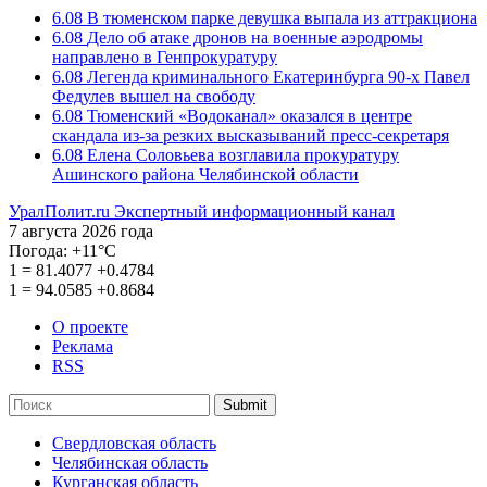
6.08
В тюменском парке девушка выпала из аттракциона
6.08
Дело об атаке дронов на военные аэродромы
направлено в Генпрокуратуру
6.08
Легенда криминального Екатеринбурга 90-х Павел
Федулев вышел на свободу
6.08
Тюменский «Водоканал» оказался в центре
скандала из-за резких высказываний пресс-секретаря
6.08
Елена Соловьева возглавила прокуратуру
Ашинского района Челябинской области
УралПолит.ru
Экспертный информационный канал
7 августа 2026 года
Погода:
+11°С
1
=
81.4077
+0.4784
1
=
94.0585
+0.8684
О проекте
Реклама
RSS
Submit
Свердловская область
Челябинская область
Курганская область