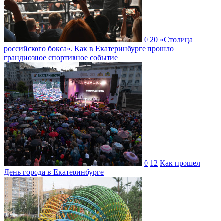
0
20
«Столица
российского бокса». Как в Екатеринбурге прошло
грандиозное спортивное событие
0
12
Как прошел
День города в Екатеринбурге