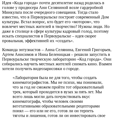
Идея «Кода города» почти десятилетие назад родилась в
голове у продюсера Ани Селяниной возле гардеробной
Минкульта после очередного совещания. Тогда стало
известно, что в Первоуральске построят современный Дом
культуры. Встал вопрос, кто будет его «мотором», что
вовлечет местных жителей в творчество? Нужны люди. Но
даже в столице в сфере культуры кадровый голод, поэтому
искать специалистов в Первоуральске – идея скорее
провальная, эффективней их «создать».
Команда энтузиастов – Анна Селянина, Евгений Григорьев,
Артем Анисимов и Нина Беленицкая – решили запустить в
Первоуральске творческую лабораторию «Код города». Они
собирались научить местных жителей снимать кино. Взамен
хотели получить видеозарисовки о городе.
«Лаборатория была не для того, чтобы создать
кинематографистов. Мы не психи, мы понимали,
что за год не сможем пройти тот образовательный
трек, который проходится в вузах за пять лет. Мы
всего лишь могли дать почувствовать вкус
кинематографа, чтобы человек своими
вегетативными образовательными рецепторами
понял — его или не его, готов ли он терпеть
тяготы и лишения, готов ли он инвестировать свое