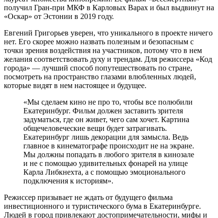
получил Гран-при МКФ в Карловых Варах и был выдвинут на
«Оскар» от Эстонии в 2019 году.
Евгений Григорьев уверен, что уникального в проекте ничего
нет. Его скорее можно назвать полезным и безопасным с
точки зрения воздействия на участников, потому что в нем
желания соответствовать духу и трендам. Для режиссера «Код
города» — лучший способ попутешествовать по стране,
посмотреть на пространство глазами влюбленных людей,
которые видят в нем настоящее и будущее.
«Мы сделаем кино не про то, чтобы все полюбили
Екатеринбург. Фильм должен заставить зрителя
задуматься, где он живет, чего сам хочет. Картина
общечеловеческие вещи будет затрагивать.
Екатеринбург лишь декорации для замысла. Ведь
главное в кинематографе происходит не на экране.
Мы должны попадать в любого зрителя в кинозале
и не с помощью удивительных фонарей на улице
Карла Либкнехта, а с помощью эмоционального
подключения к историям».
Режиссер призывает не ждать от будущего фильма
инвестиционного и туристического бума в Екатеринбурге.
Людей в город привлекают достопримечательности, мифы и