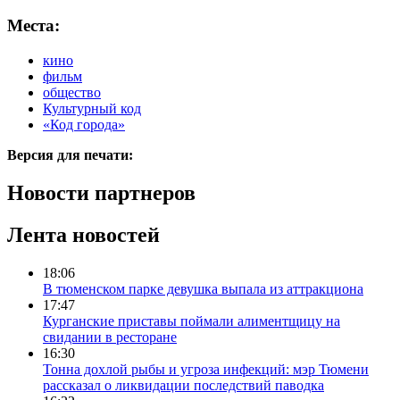
Места:
кино
фильм
общество
Культурный код
«Код города»
Версия для печати:
Новости партнеров
Лента новостей
18:06
В тюменском парке девушка выпала из аттракциона
17:47
Курганские приставы поймали алиментщицу на
свидании в ресторане
16:30
Тонна дохлой рыбы и угроза инфекций: мэр Тюмени
рассказал о ликвидации последствий паводка