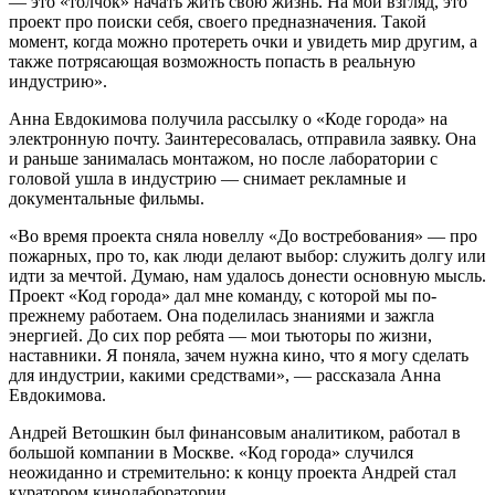
— это «толчок» начать жить свою жизнь. На мой взгляд, это
проект про поиски себя, своего предназначения. Такой
момент, когда можно протереть очки и увидеть мир другим, а
также потрясающая возможность попасть в реальную
индустрию».
Анна Евдокимова получила рассылку о «Коде города» на
электронную почту. Заинтересовалась, отправила заявку. Она
и раньше занималась монтажом, но после лаборатории с
головой ушла в индустрию — снимает рекламные и
документальные фильмы.
«Во время проекта сняла новеллу «До востребования» — про
пожарных, про то, как люди делают выбор: служить долгу или
идти за мечтой. Думаю, нам удалось донести основную мысль.
Проект «Код города» дал мне команду, с которой мы по-
прежнему работаем. Она поделилась знаниями и зажгла
энергией. До сих пор ребята — мои тьюторы по жизни,
наставники. Я поняла, зачем нужна кино, что я могу сделать
для индустрии, какими средствами», — рассказала Анна
Евдокимова.
Андрей Ветошкин был финансовым аналитиком, работал в
большой компании в Москве. «Код города» случился
неожиданно и стремительно: к концу проекта Андрей стал
куратором кинолаборатории.